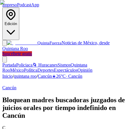
Impreso
Podcast
App
Edición
Noticias de México, desde
Quinta
Fuerza
Quintana Roo
Suscríbete gratis
Portada
Policiaca
🌀 Huracanes
Sismos
Quintana
Roo
México
Política
Deportes
Espectáculos
Opinión
Inicio
/
quintana roo
/
Cancún
☀️
26
°C
·
Cancún
Cancún
Bloquean madres buscadoras juzgados de
juicios orales por tiempo indefinido en
Cancún
C