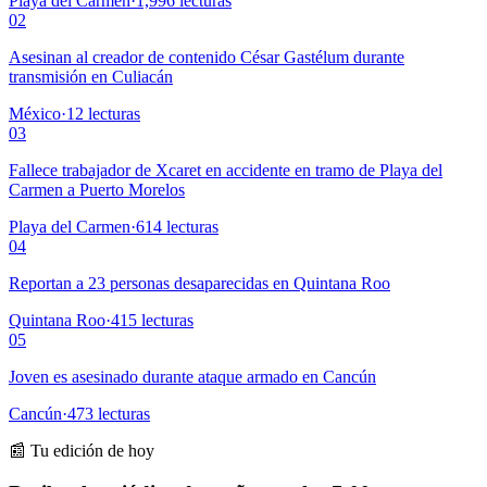
Playa del Carmen
·
1,996
lecturas
02
Asesinan al creador de contenido César Gastélum durante
transmisión en Culiacán
México
·
12
lecturas
03
Fallece trabajador de Xcaret en accidente en tramo de Playa del
Carmen a Puerto Morelos
Playa del Carmen
·
614
lecturas
04
Reportan a 23 personas desaparecidas en Quintana Roo
Quintana Roo
·
415
lecturas
05
Joven es asesinado durante ataque armado en Cancún
Cancún
·
473
lecturas
📰 Tu edición de hoy