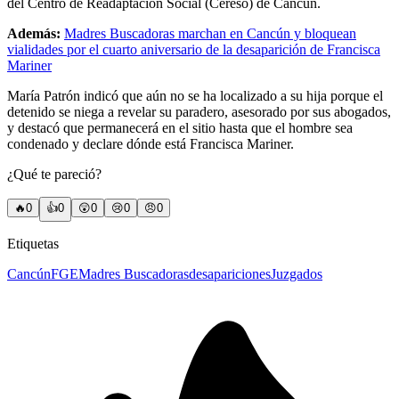
del Centro de Readaptación Social (Cereso) de Cancún.
Además:
Madres Buscadoras marchan en Cancún y bloquean
vialidades por el cuarto aniversario de la desaparición de Francisca
Mariner
María Patrón indicó que aún no se ha localizado a su hija porque el
detenido se niega a revelar su paradero, asesorado por sus abogados,
y destacó que permanecerá en el sitio hasta que el hombre sea
condenado y declare dónde está Francisca Mariner.
¿Qué te pareció?
🔥
0
👍
0
😲
0
😢
0
😠
0
Etiquetas
Cancún
FGE
Madres Buscadoras
desapariciones
Juzgados