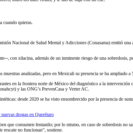
ja cuando quieras.
 Comisión Nacional de Salud Mental y Adicciones (Conasama) emitió una al
e─, con xilacina, además de un inminente riesgo de una sobredosis, pu
as muestras analizadas, pero en Mexicali su presencia se ha ampliado a 
tes en la frontera norte de México del diagnóstico a la intervención c
Conahcyt) y las ONG’s PrevenCasa y Verter AC.
sintéticas: desde 2020 se ha visto ensombrecido por la presencia de sus
r nuevas drogas en Querétaro
ben que consumen fentanilo; por lo mismo, en caso de sobredosis no sa
e rescate no funcionan”, sostiene.