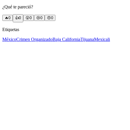
¿Qué te pareció?
🔥
0
👍
0
😲
0
😢
0
😠
0
Etiquetas
México
Crimen Organizado
Baja California
Tijuana
Mexicali