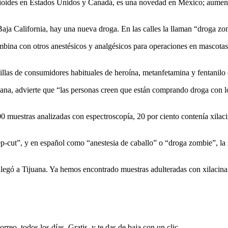
opioides en Estados Unidos y Canadá, es una novedad en México; aumenta
aja California, hay una nueva droga. En las calles la llaman “droga zo
ombina con otros anestésicos y analgésicos para operaciones en mascota
uillas de consumidores habituales de heroína, metanfetamina y fentanilo 
ana, advierte que “las personas creen que están comprando droga con lo
00 muestras analizadas con espectroscopía, 20 por ciento contenía xilacin
ut”, y en español como “anestesia de caballo” o “droga zombie”, la xil
 llegó a Tijuana. Ya hemos encontrado muestras adulteradas con xilacin
rreo, todos los días. Gratis, y te das de baja con un clic.