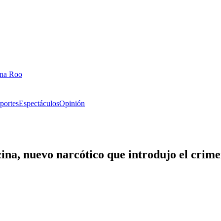
ana Roo
portes
Espectáculos
Opinión
ina, nuevo narcótico que introdujo el crim