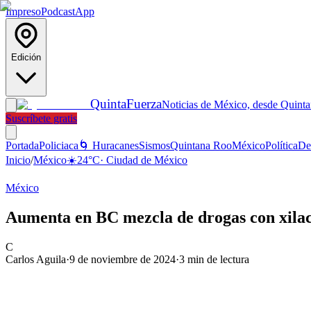
Impreso
Podcast
App
Edición
Quinta
Fuerza
Noticias de México, desde Quint
Suscríbete gratis
Portada
Policiaca
🌀 Huracanes
Sismos
Quintana Roo
México
Política
De
Inicio
/
México
☀️
24
°C
·
Ciudad de México
México
Aumenta en BC mezcla de drogas con xilac
C
Carlos Aguila
·
9 de noviembre de 2024
·
3
min de lectura