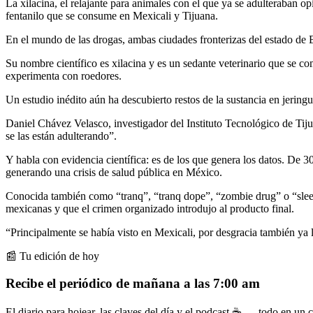
La xilacina, el relajante para animales con el que ya se adulteraban 
fentanilo que se consume en Mexicali y Tijuana.
En el mundo de las drogas, ambas ciudades fronterizas del estado de B
Su nombre científico es xilacina y es un sedante veterinario que se c
experimenta con roedores.
Un estudio inédito aún ha descubierto restos de la sustancia en jering
Daniel Chávez Velasco, investigador del Instituto Tecnológico de Tiju
se las están adulterando”.
Y habla con evidencia científica: es de los que genera los datos. De 3
generando una crisis de salud pública en México.
Conocida también como “tranq”, “tranq dope”, “zombie drug” o “sleep-c
mexicanas y que el crimen organizado introdujo al producto final.
“Principalmente se había visto en Mexicali, por desgracia también ya
📰 Tu edición de hoy
Recibe el periódico de mañana a las 7:00 am
El diario para hojear, las claves del día y el podcast ☕ — todo en un co