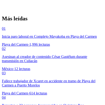
Más leídas
01
Inicia paro laboral en Complejo Mayakoba en Playa del Carmen
Playa del Carmen
·
1,996
lecturas
02
Asesinan al creador de contenido César Gastélum durante
transmisión en Culiacán
México
·
12
lecturas
03
Fallece trabajador de Xcaret en accidente en tramo de Playa del
Carmen a Puerto Morelos
Playa del Carmen
·
614
lecturas
04