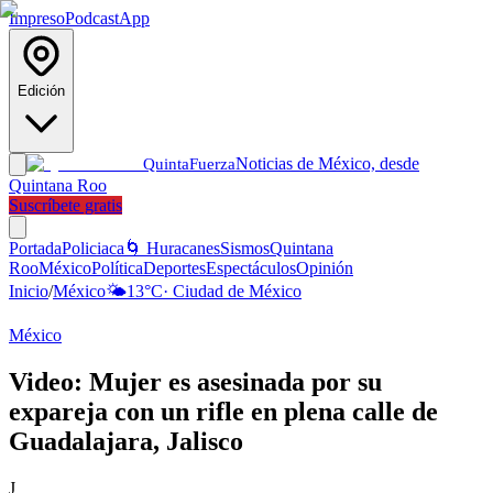
Impreso
Podcast
App
Edición
Noticias de México, desde
Quinta
Fuerza
Quintana Roo
Suscríbete gratis
Portada
Policiaca
🌀 Huracanes
Sismos
Quintana
Roo
México
Política
Deportes
Espectáculos
Opinión
Inicio
/
México
🌤️
13
°C
·
Ciudad de México
México
Video: Mujer es asesinada por su
expareja con un rifle en plena calle de
Guadalajara, Jalisco
J