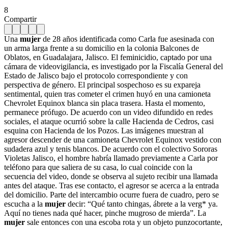
8
Compartir
Una
mujer
de 28 años identificada como Carla fue asesinada con
un arma larga frente a su domicilio en la colonia Balcones de
Oblatos, en Guadalajara, Jalisco. El feminicidio, captado por una
cámara de videovigilancia, es investigado por la Fiscalía General del
Estado de Jalisco bajo el protocolo correspondiente y con
perspectiva de género. El principal sospechoso es su expareja
sentimental, quien tras cometer el crimen huyó en una camioneta
Chevrolet Equinox blanca sin placa trasera. Hasta el momento,
permanece prófugo. De acuerdo con un video difundido en redes
sociales, el ataque ocurrió sobre la calle Hacienda de Cedros, casi
esquina con Hacienda de los Pozos. Las imágenes muestran al
agresor descender de una camioneta Chevrolet Equinox vestido con
sudadera azul y tenis blancos. De acuerdo con el colectivo Sororas
Violetas Jalisco, el hombre habría llamado previamente a Carla por
teléfono para que saliera de su casa, lo cual coincide con la
secuencia del video, donde se observa al sujeto recibir una llamada
antes del ataque. Tras ese contacto, el agresor se acerca a la entrada
del domicilio. Parte del intercambio ocurre fuera de cuadro, pero se
escucha a la
mujer
decir: “Qué tanto chingas, ábrete a la verg* ya.
Aquí no tienes nada qué hacer, pinche mugroso de mierda”. La
mujer
sale entonces con una escoba rota y un objeto punzocortante,