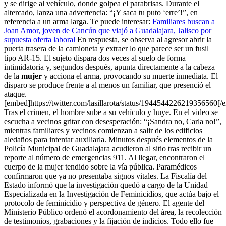
y se dirige al vehículo, donde golpea el parabrisas. Durante el
altercado, lanza una advertencia: “¡Y saca tu puto ‘erre’!”, en
referencia a un arma larga. Te puede interesar:
Familiares buscan a
Joan Amor, joven de Cancún que viajó a Guadalajara, Jalisco por
supuesta oferta laboral
En respuesta, se observa al agresor abrir la
puerta trasera de la camioneta y extraer lo que parece ser un fusil
tipo AR-15. El sujeto dispara dos veces al suelo de forma
intimidatoria y, segundos después, apunta directamente a la cabeza
de la
mujer
y acciona el arma, provocando su muerte inmediata. El
disparo se produce frente a al menos un familiar, que presenció el
ataque.
[embed]https://twitter.com/lasillarota/status/1944544226219356560[/
Tras el crimen, el hombre sube a su vehículo y huye. En el video se
escucha a vecinos gritar con desesperación: “¡Sandra no, Carla no!”,
mientras familiares y vecinos comienzan a salir de los edificios
aledaños para intentar auxiliarla. Minutos después elementos de la
Policía Municipal de Guadalajara acudieron al sitio tras recibir un
reporte al número de emergencias 911. Al llegar, encontraron el
cuerpo de la mujer tendido sobre la vía pública. Paramédicos
confirmaron que ya no presentaba signos vitales. La Fiscalía del
Estado informó que la investigación quedó a cargo de la Unidad
Especializada en la Investigación de Feminicidios, que actúa bajo el
protocolo de feminicidio y perspectiva de género. El agente del
Ministerio Público ordenó el acordonamiento del área, la recolección
de testimonios, grabaciones y la fijación de indicios. Todo ello fue