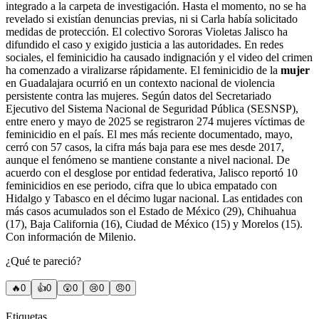
integrado a la carpeta de investigación. Hasta el momento, no se ha
revelado si existían denuncias previas, ni si Carla había solicitado
medidas de protección. El colectivo Sororas Violetas Jalisco ha
difundido el caso y exigido justicia a las autoridades. En redes
sociales, el feminicidio ha causado indignación y el video del crimen
ha comenzado a viralizarse rápidamente. El feminicidio de la
mujer
en Guadalajara ocurrió en un contexto nacional de violencia
persistente contra las mujeres. Según datos del Secretariado
Ejecutivo del Sistema Nacional de Seguridad Pública (SESNSP),
entre enero y mayo de 2025 se registraron 274 mujeres víctimas de
feminicidio en el país. El mes más reciente documentado, mayo,
cerró con 57 casos, la cifra más baja para ese mes desde 2017,
aunque el fenómeno se mantiene constante a nivel nacional. De
acuerdo con el desglose por entidad federativa, Jalisco reportó 10
feminicidios en ese periodo, cifra que lo ubica empatado con
Hidalgo y Tabasco en el décimo lugar nacional. Las entidades con
más casos acumulados son el Estado de México (29), Chihuahua
(17), Baja California (16), Ciudad de México (15) y Morelos (15).
Con información de Milenio.
¿Qué te pareció?
🔥
0
👍
0
😲
0
😢
0
😠
0
Etiquetas