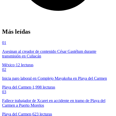
Más leídas
01
Asesinan al creador de contenido César Gastélum durante
transmisión en Culiacán
México
·
12
lecturas
02
Inicia paro laboral en Complejo Mayakoba en Playa del Carmen
Playa del Carmen
·
1,998
lecturas
03
Fallece trabajador de Xcaret en accidente en tramo de Playa del
Carmen a Puerto Morelos
Playa del Carmen
·
623
lecturas