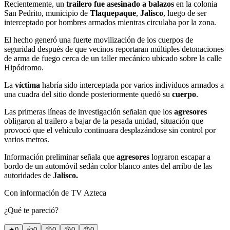
Recientemente, un
trailero fue asesinado a balazos
en la colonia
San Pedrito, municipio de
Tlaquepaque
,
Jalisco
, luego de ser
interceptado por hombres armados mientras circulaba por la zona.
El hecho generó una fuerte movilización de los cuerpos de
seguridad después de que vecinos reportaran múltiples detonaciones
de arma de fuego cerca de un taller mecánico ubicado sobre la calle
Hipódromo.
La
víctima
habría sido interceptada por varios individuos armados a
una cuadra del sitio donde posteriormente quedó su
cuerpo
.
Las primeras líneas de investigación señalan que los
agresores
obligaron al trailero a bajar de la pesada unidad, situación que
provocó que el vehículo continuara desplazándose sin control por
varios metros.
Información preliminar señala que
agresores
lograron escapar a
bordo de un automóvil sedán color blanco antes del arribo de las
autoridades de
Jalisco.
Con información de TV Azteca
¿Qué te pareció?
🔥
0
👍
0
😲
0
😢
0
😠
0