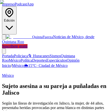
Impreso
Podcast
App
Edición
Noticias de México, desde
Quinta
Fuerza
Quintana Roo
Suscríbete gratis
Portada
Policiaca
🌀 Huracanes
Sismos
Quintana
Roo
México
Política
Deportes
Espectáculos
Opinión
Inicio
/
México
🌦️
15
°C
·
Ciudad de México
México
Sujeto asesina a su pareja a puñaladas en
Jalisco
Según las líneas de investigación en Jalisco, la mujer, de 44 años,
presentaba heridas provocadas por arma blanca en distintas partes