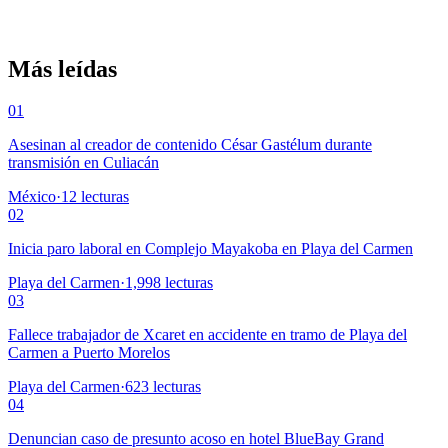
Más leídas
01
Asesinan al creador de contenido César Gastélum durante
transmisión en Culiacán
México
·
12
lecturas
02
Inicia paro laboral en Complejo Mayakoba en Playa del Carmen
Playa del Carmen
·
1,998
lecturas
03
Fallece trabajador de Xcaret en accidente en tramo de Playa del
Carmen a Puerto Morelos
Playa del Carmen
·
623
lecturas
04
Denuncian caso de presunto acoso en hotel BlueBay Grand