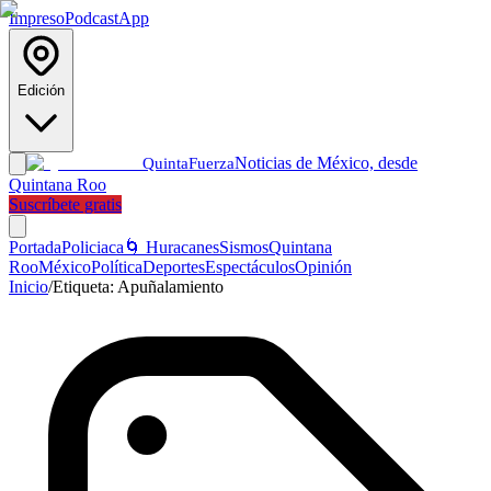
Impreso
Podcast
App
Edición
Noticias de México, desde
Quinta
Fuerza
Quintana Roo
Suscríbete gratis
Portada
Policiaca
🌀 Huracanes
Sismos
Quintana
Roo
México
Política
Deportes
Espectáculos
Opinión
Inicio
/
Etiqueta:
Apuñalamiento