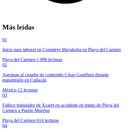
Más leídas
01
Inicia paro laboral en Complejo Mayakoba en Playa del Carmen
Playa del Carmen
·
1,996
lecturas
02
Asesinan al creador de contenido César Gastélum durante
transmisión en Culiacán
México
·
12
lecturas
03
Fallece trabajador de Xcaret en accidente en tramo de Playa del
Carmen a Puerto Morelos
Playa del Carmen
·
614
lecturas
04