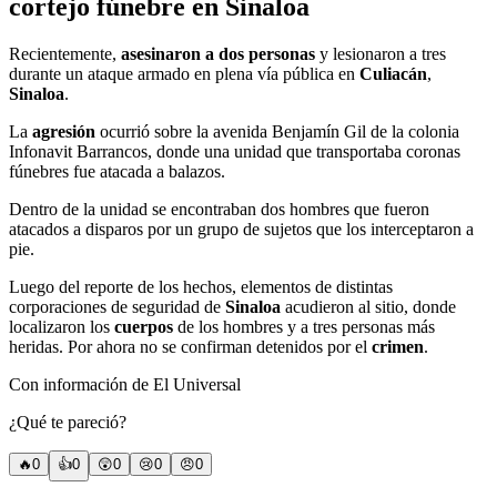
cortejo fúnebre en Sinaloa
Recientemente,
asesinaron a dos personas
y lesionaron a tres
durante un ataque armado en plena vía pública en
Culiacán
,
Sinaloa
.
La
agresión
ocurrió sobre la avenida Benjamín Gil de la colonia
Infonavit Barrancos, donde una unidad que transportaba coronas
fúnebres fue atacada a balazos.
Dentro de la unidad se encontraban dos hombres que fueron
atacados a disparos por un grupo de sujetos que los interceptaron a
pie.
Luego del reporte de los hechos, elementos de distintas
corporaciones de seguridad de
Sinaloa
acudieron al sitio, donde
localizaron los
cuerpos
de los hombres y a tres personas más
heridas. Por ahora no se confirman detenidos por el
crimen
.
Con información de El Universal
¿Qué te pareció?
🔥
0
👍
0
😲
0
😢
0
😠
0