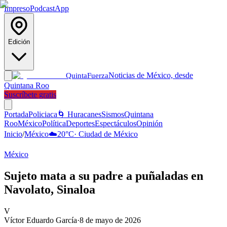
Impreso
Podcast
App
Edición
Noticias de México, desde
Quinta
Fuerza
Quintana Roo
Suscríbete gratis
Portada
Policiaca
🌀 Huracanes
Sismos
Quintana
Roo
México
Política
Deportes
Espectáculos
Opinión
Inicio
/
México
☁️
20
°C
·
Ciudad de México
México
Sujeto mata a su padre a puñaladas en
Navolato, Sinaloa
V
Víctor Eduardo García
·
8 de mayo de 2026