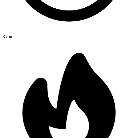
3
min