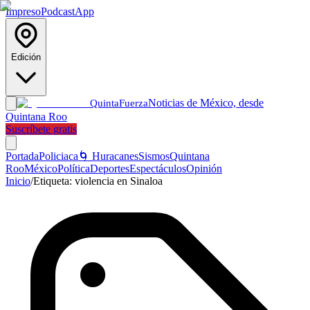
Impreso
Podcast
App
Edición
Noticias de México, desde
Quinta
Fuerza
Quintana Roo
Suscríbete gratis
Portada
Policiaca
🌀 Huracanes
Sismos
Quintana
Roo
México
Política
Deportes
Espectáculos
Opinión
Inicio
/
Etiqueta:
violencia en Sinaloa