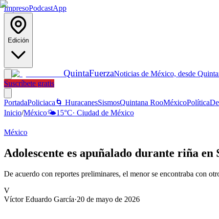
Impreso
Podcast
App
Edición
Quinta
Fuerza
Noticias de México, desde Quint
Suscríbete gratis
Portada
Policiaca
🌀 Huracanes
Sismos
Quintana Roo
México
Política
De
Inicio
/
México
🌤️
15
°C
·
Ciudad de México
México
Adolescente es apuñalado durante riña en S
De acuerdo con reportes preliminares, el menor se encontraba con ot
V
Víctor Eduardo García
·
20 de mayo de 2026