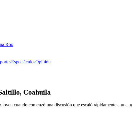
ana Roo
portes
Espectáculos
Opinión
altillo, Coahuila
ro joven cuando comenzó una discusión que escaló rápidamente a una agr