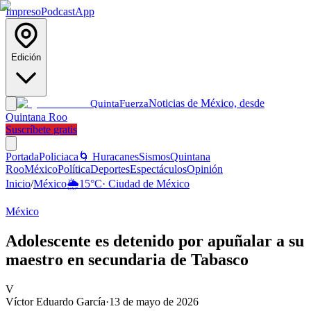
Impreso
Podcast
App
Edición
Noticias de México, desde
Quinta
Fuerza
Quintana Roo
Suscríbete gratis
Portada
Policiaca
🌀 Huracanes
Sismos
Quintana
Roo
México
Política
Deportes
Espectáculos
Opinión
Inicio
/
México
🌦️
15
°C
·
Ciudad de México
México
Adolescente es detenido por apuñalar a su
maestro en secundaria de Tabasco
V
Víctor Eduardo García
·
13 de mayo de 2026