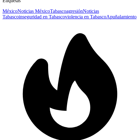
Etiquetas
México
Noticias México
Tabasco
agresión
Noticias
Tabasco
inseguridad en Tabasco
violencia en Tabasco
Apuñalamiento