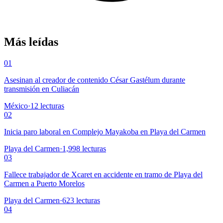
Más leídas
01
Asesinan al creador de contenido César Gastélum durante
transmisión en Culiacán
México
·
12
lecturas
02
Inicia paro laboral en Complejo Mayakoba en Playa del Carmen
Playa del Carmen
·
1,998
lecturas
03
Fallece trabajador de Xcaret en accidente en tramo de Playa del
Carmen a Puerto Morelos
Playa del Carmen
·
623
lecturas
04