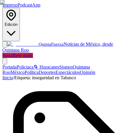
Impreso
Podcast
App
Edición
Noticias de México, desde
Quinta
Fuerza
Quintana Roo
Suscríbete gratis
Portada
Policiaca
🌀 Huracanes
Sismos
Quintana
Roo
México
Política
Deportes
Espectáculos
Opinión
Inicio
/
Etiqueta:
inseguridad en Tabasco