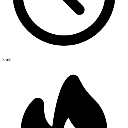
3
min