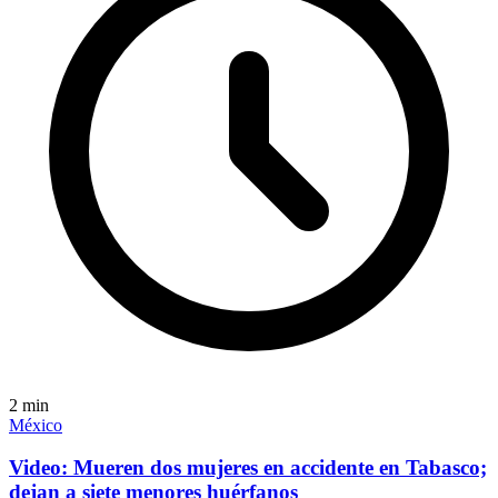
2
min
México
Video: Mueren dos mujeres en accidente en Tabasco;
dejan a siete menores huérfanos