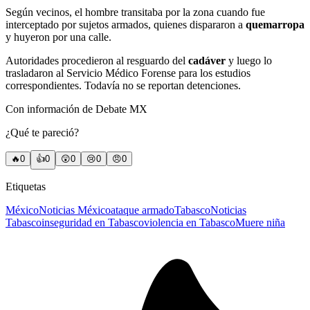
Según vecinos, el hombre transitaba por la zona cuando fue
interceptado por sujetos armados, quienes dispararon a
quemarropa
y huyeron por una calle.
Autoridades procedieron al resguardo del
cadáver
y luego lo
trasladaron al Servicio Médico Forense para los estudios
correspondientes. Todavía no se reportan detenciones.
Con información de Debate MX
¿Qué te pareció?
🔥
0
👍
0
😲
0
😢
0
😠
0
Etiquetas
México
Noticias México
ataque armado
Tabasco
Noticias
Tabasco
inseguridad en Tabasco
violencia en Tabasco
Muere niña