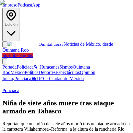
Impreso
Podcast
App
Edición
Noticias de México, desde
Quinta
Fuerza
Quintana Roo
Suscríbete gratis
Portada
Policiaca
🌀 Huracanes
Sismos
Quintana
Roo
México
Política
Deportes
Espectáculos
Opinión
Inicio
/
Policiaca
🌦️
16
°C
·
Ciudad de México
Policiaca
Niña de siete años muere tras ataque
armado en Tabasco
Reportan que una niña de siete años murió tras un ataque armado en
la carretera Villahermosa–Reforma, a la altura de la ranchería Río