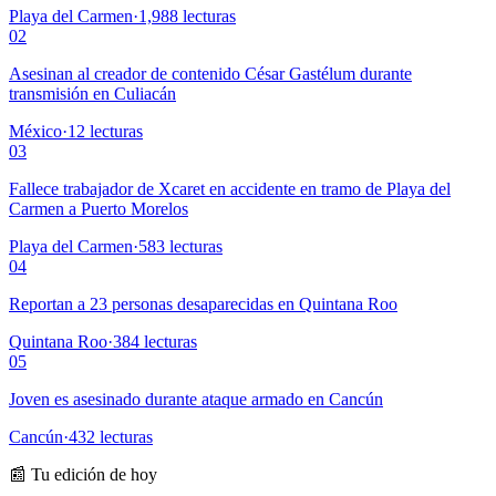
Playa del Carmen
·
1,988
lecturas
02
Asesinan al creador de contenido César Gastélum durante
transmisión en Culiacán
México
·
12
lecturas
03
Fallece trabajador de Xcaret en accidente en tramo de Playa del
Carmen a Puerto Morelos
Playa del Carmen
·
583
lecturas
04
Reportan a 23 personas desaparecidas en Quintana Roo
Quintana Roo
·
384
lecturas
05
Joven es asesinado durante ataque armado en Cancún
Cancún
·
432
lecturas
📰 Tu edición de hoy