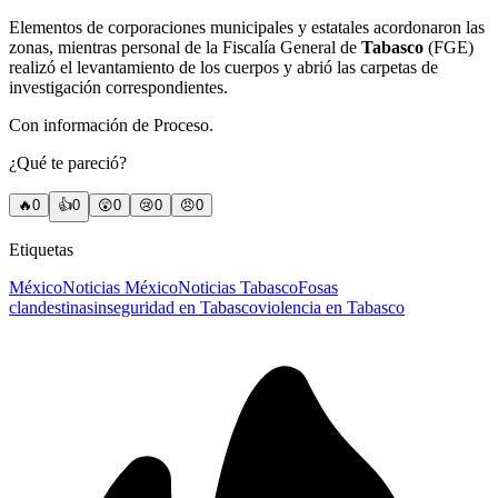
Elementos de corporaciones municipales y estatales acordonaron las
zonas, mientras personal de la Fiscalía General de
Tabasco
(FGE)
realizó el levantamiento de los cuerpos y abrió las carpetas de
investigación correspondientes.
Con información de Proceso.
¿Qué te pareció?
🔥
0
👍
0
😲
0
😢
0
😠
0
Etiquetas
México
Noticias México
Noticias Tabasco
Fosas
clandestinas
inseguridad en Tabasco
violencia en Tabasco