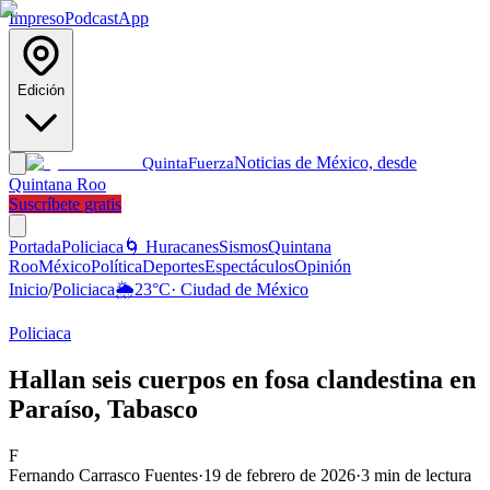
Impreso
Podcast
App
Edición
Noticias de México, desde
Quinta
Fuerza
Quintana Roo
Suscríbete gratis
Portada
Policiaca
🌀 Huracanes
Sismos
Quintana
Roo
México
Política
Deportes
Espectáculos
Opinión
Inicio
/
Policiaca
🌦️
23
°C
·
Ciudad de México
Policiaca
Hallan seis cuerpos en fosa clandestina en
Paraíso, Tabasco
F
Fernando Carrasco Fuentes
·
19 de febrero de 2026
·
3
min de lectura