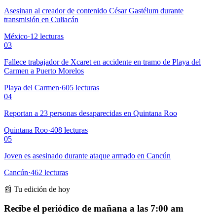
Asesinan al creador de contenido César Gastélum durante
transmisión en Culiacán
México
·
12
lecturas
03
Fallece trabajador de Xcaret en accidente en tramo de Playa del
Carmen a Puerto Morelos
Playa del Carmen
·
605
lecturas
04
Reportan a 23 personas desaparecidas en Quintana Roo
Quintana Roo
·
408
lecturas
05
Joven es asesinado durante ataque armado en Cancún
Cancún
·
462
lecturas
📰 Tu edición de hoy
Recibe el periódico de mañana a las 7:00 am