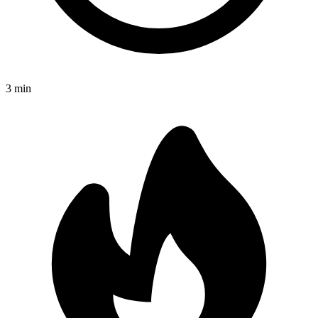
3
min