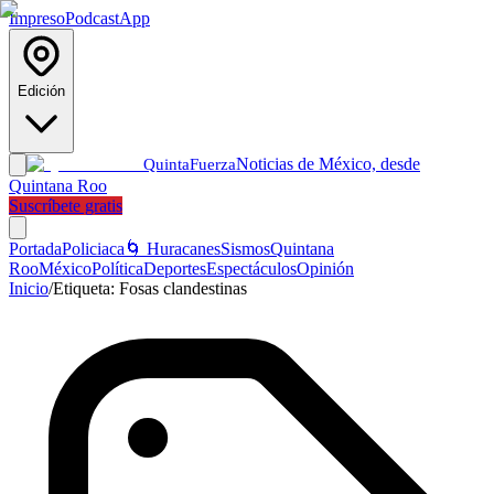
Impreso
Podcast
App
Edición
Noticias de México, desde
Quinta
Fuerza
Quintana Roo
Suscríbete gratis
Portada
Policiaca
🌀 Huracanes
Sismos
Quintana
Roo
México
Política
Deportes
Espectáculos
Opinión
Inicio
/
Etiqueta:
Fosas clandestinas