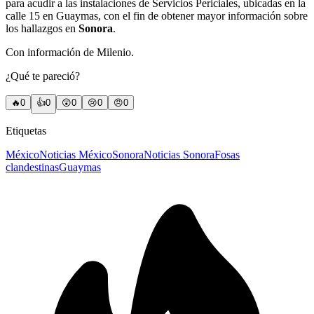
para acudir a las instalaciones de Servicios Periciales, ubicadas en la
calle 15 en Guaymas, con el fin de obtener mayor información sobre
los hallazgos en
Sonora
.
Con información de Milenio.
¿Qué te pareció?
🔥
0
👍
0
😲
0
😢
0
😠
0
Etiquetas
México
Noticias México
Sonora
Noticias Sonora
Fosas
clandestinas
Guaymas