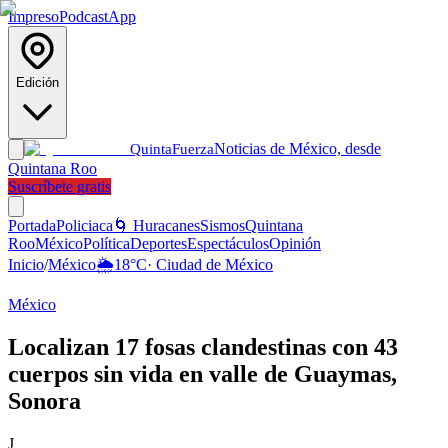
Impreso
Podcast
App
Edición
Noticias de México, desde
Quinta
Fuerza
Quintana Roo
Suscríbete gratis
Portada
Policiaca
🌀 Huracanes
Sismos
Quintana
Roo
México
Política
Deportes
Espectáculos
Opinión
Inicio
/
México
🌦️
18
°C
·
Ciudad de México
México
Localizan 17 fosas clandestinas con 43
cuerpos sin vida en valle de Guaymas,
Sonora
J