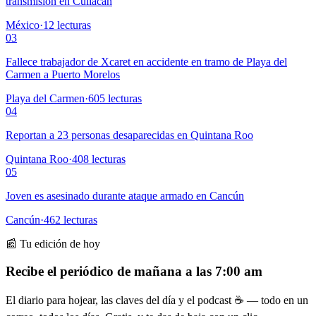
transmisión en Culiacán
México
·
12
lecturas
03
Fallece trabajador de Xcaret en accidente en tramo de Playa del
Carmen a Puerto Morelos
Playa del Carmen
·
605
lecturas
04
Reportan a 23 personas desaparecidas en Quintana Roo
Quintana Roo
·
408
lecturas
05
Joven es asesinado durante ataque armado en Cancún
Cancún
·
462
lecturas
📰 Tu edición de hoy
Recibe el periódico de mañana a las 7:00 am
El diario para hojear, las claves del día y el podcast ☕ — todo en un