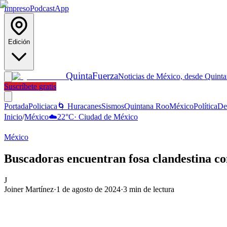
Impreso
Podcast
App
Edición
Quinta
Fuerza
Noticias de México, desde Quint
Suscríbete gratis
Portada
Policiaca
🌀 Huracanes
Sismos
Quintana Roo
México
Política
De
Inicio
/
México
☁️
22
°C
·
Ciudad de México
México
Buscadoras encuentran fosa clandestina c
J
Joiner Martínez
·
1 de agosto de 2024
·
3
min de lectura