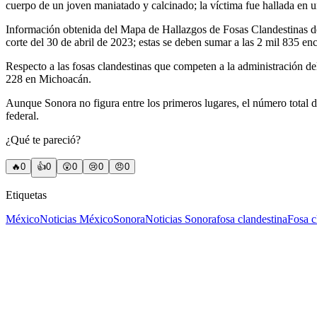
cuerpo de un joven maniatado y calcinado; la víctima fue hallada en un
Información obtenida del Mapa de Hallazgos de Fosas Clandestinas de 
corte del 30 de abril de 2023; estas se deben sumar a las 2 mil 835 e
Respecto a las fosas clandestinas que competen a la administración 
228 en Michoacán.
Aunque Sonora no figura entre los primeros lugares, el número total de
federal.
¿Qué te pareció?
🔥
0
👍
0
😲
0
😢
0
😠
0
Etiquetas
México
Noticias México
Sonora
Noticias Sonora
fosa clandestina
Fosa c