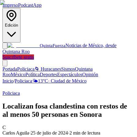
Impreso
Podcast
App
Edición
Noticias de México, desde
Quinta
Fuerza
Quintana Roo
Suscríbete gratis
Portada
Policiaca
🌀 Huracanes
Sismos
Quintana
Roo
México
Política
Deportes
Espectáculos
Opinión
Inicio
/
Policiaca
🌤️
13
°C
·
Ciudad de México
Policiaca
Localizan fosa clandestina con restos de
al menos 50 personas en Sonora
C
Carlos Aguila
·
25 de julio de 2024
·
2
min de lectura