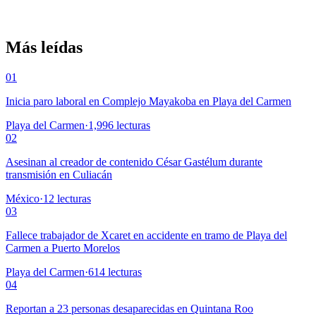
Más leídas
01
Inicia paro laboral en Complejo Mayakoba en Playa del Carmen
Playa del Carmen
·
1,996
lecturas
02
Asesinan al creador de contenido César Gastélum durante
transmisión en Culiacán
México
·
12
lecturas
03
Fallece trabajador de Xcaret en accidente en tramo de Playa del
Carmen a Puerto Morelos
Playa del Carmen
·
614
lecturas
04
Reportan a 23 personas desaparecidas en Quintana Roo