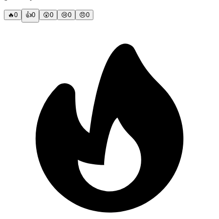
🔥
0
👍
0
😲
0
😢
0
😠
0