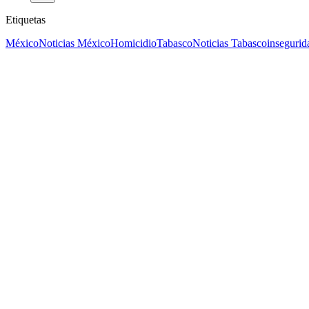
Etiquetas
México
Noticias México
Homicidio
Tabasco
Noticias Tabasco
insegurid