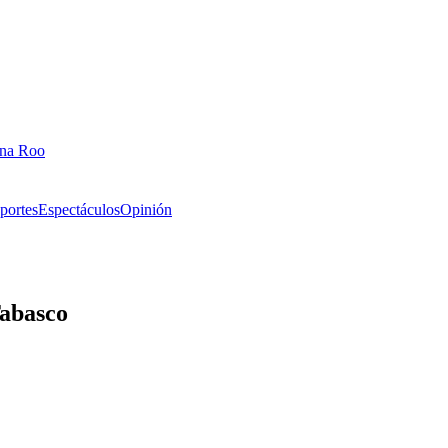
ana Roo
portes
Espectáculos
Opinión
Tabasco