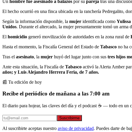
Un
hombre fue asesinado a balazos
por su
pareja
tras una discusi
El hecho ocurrió en una finca ubicada en la ranchería Pedregalito, do
Según la información disponible, la
mujer
identificada como
Yulissa
Unidos
. Durante el altercado, la mujer presuntamente tomó un arma d
El
homicidio
generó movilización de autoridades en la zona rural de
Hasta el momento, la Fiscalía General del Estado de
Tabasco
no ha co
Tras el
asesinato
, la
mujer
huyó del lugar junto con sus
tres hijos m
Ante esta situación, la Fiscalía de
Tabasco
activó la Alerta Amber par
años; y Luis Alejandro Herrera Feria, de 7 años.
📰 Tu edición de hoy
Recibe el periódico de mañana a las 7:00 am
El diario para hojear, las claves del día y el podcast ☕ — todo en un co
Suscribirme
Al suscribirte aceptas nuestro
aviso de privacidad
. Puedes darte de ba