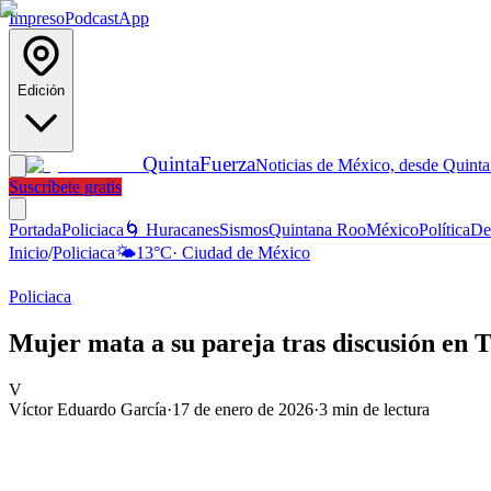
Impreso
Podcast
App
Edición
Quinta
Fuerza
Noticias de México, desde Quint
Suscríbete gratis
Portada
Policiaca
🌀 Huracanes
Sismos
Quintana Roo
México
Política
De
Inicio
/
Policiaca
🌤️
13
°C
·
Ciudad de México
Policiaca
Mujer mata a su pareja tras discusión en 
V
Víctor Eduardo García
·
17 de enero de 2026
·
3
min de lectura