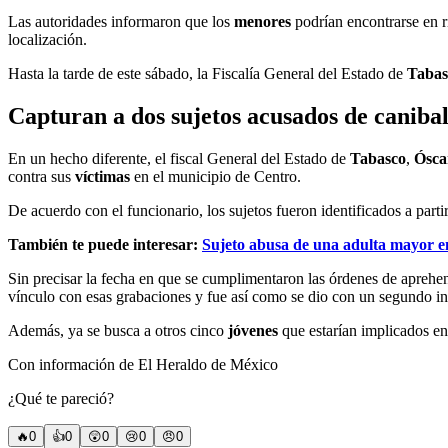
Las autoridades informaron que los
menores
podrían encontrarse en r
localización.
Hasta la tarde de este sábado, la Fiscalía General del Estado de
Tabas
Capturan a dos sujetos acusados de caniba
En un hecho diferente, el fiscal General del Estado de
Tabasco
,
Ósca
contra sus
víctimas
en el municipio de Centro.
De acuerdo con el funcionario, los sujetos fueron identificados a part
También te puede interesar:
Sujeto abusa de una adulta mayor en
Sin precisar la fecha en que se cumplimentaron las órdenes de aprehens
vínculo con esas grabaciones y fue así como se dio con un segundo i
Además, ya se busca a otros cinco
jóvenes
que estarían implicados en
Con información de El Heraldo de México
¿Qué te pareció?
🔥
0
👍
0
😲
0
😢
0
😠
0