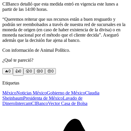
CIBanco detalló que esta medida entró en vigencia este lunes a
partir de las 14:00 horas.
“Queremos reiterar que sus recursos están a buen resguardo y
podrán ser reembolsados a través de nuestra red de sucursales en la
moneda de origen (en caso de haber existencia de la divisa) o en
moneda nacional por el método que el cliente decida”. Aseguró
además que la decisión fue ajena al banco.
Con información de Animal Político.
¿Qué te pareció?
🔥
0
👍
0
😲
0
😢
0
😠
0
Etiquetas
México
Noticias México
Gobierno de México
Claudia
Sheinbaum
Presidenta de México
Lavado de
Dinero
Intercam
CIBanco
Vector Casa de Bolsa