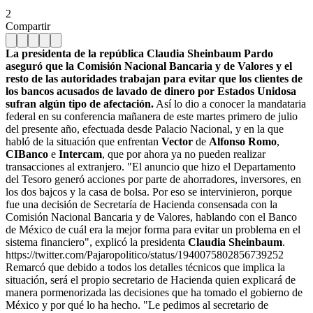
2
Compartir
La presidenta de la república Claudia Sheinbaum Pardo
aseguró que la Comisión Nacional Bancaria y de Valores y el
resto de las autoridades trabajan para evitar que los clientes de
los bancos acusados de lavado de dinero por Estados Unidosa
sufran algún tipo de afectación.
Así lo dio a conocer la mandataria
federal en su conferencia mañanera de este martes primero de julio
del presente año, efectuada desde Palacio Nacional, y en la que
habló de la situación que enfrentan
Vector
de
Alfonso Romo
,
CIBanco
e
Intercam
, que por ahora ya no pueden realizar
transacciones al extranjero. "El anuncio que hizo el Departamento
del Tesoro generó acciones por parte de ahorradores, inversores, en
los dos bajcos y la casa de bolsa. Por eso se intervinieron, porque
fue una decisión de Secretaría de Hacienda consensada con la
Comisión Nacional Bancaria y de Valores, hablando con el Banco
de México de cuál era la mejor forma para evitar un problema en el
sistema financiero", explicó la presidenta
Claudia Sheinbaum
.
https://twitter.com/Pajaropolitico/status/1940075802856739252
Remarcó que debido a todos los detalles técnicos que implica la
situación, será el propio secretario de Hacienda quien explicará de
manera pormenorizada las decisiones que ha tomado el gobierno de
México y por qué lo ha hecho. "Le pedimos al secretario de