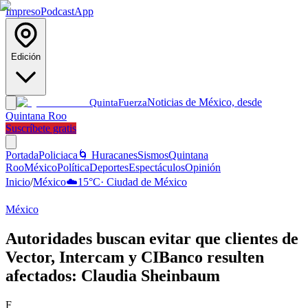
Impreso
Podcast
App
Edición
Noticias de México, desde
Quinta
Fuerza
Quintana Roo
Suscríbete gratis
Portada
Policiaca
🌀 Huracanes
Sismos
Quintana
Roo
México
Política
Deportes
Espectáculos
Opinión
Inicio
/
México
☁️
15
°C
·
Ciudad de México
México
Autoridades buscan evitar que clientes de
Vector, Intercam y CIBanco resulten
afectados: Claudia Sheinbaum
F