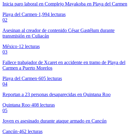
Inicia paro laboral en Complejo Mayakoba en Playa del Carmen
Playa del Carmen
·
1,994
lecturas
02
Asesinan al creador de contenido César Gastélum durante
transmisión en Culiacán
México
·
12
lecturas
03
Fallece trabajador de Xcaret en accidente en tramo de Playa del
Carmen a Puerto Morelos
Playa del Carmen
·
605
lecturas
04
Reportan a 23 personas desaparecidas en Quintana Roo
Quintana Roo
·
408
lecturas
05
Joven es asesinado durante ataque armado en Cancún
Cancún
·
462
lecturas