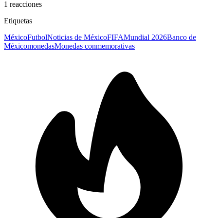
1
reacciones
Etiquetas
México
Futbol
Noticias de México
FIFA
Mundial 2026
Banco de
México
monedas
Monedas conmemorativas