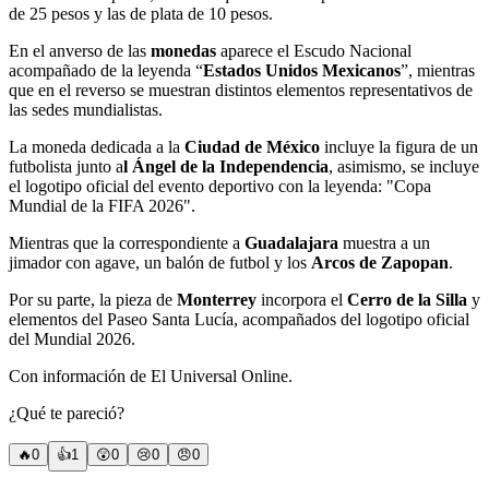
de 25 pesos y las de plata de 10 pesos.
En el anverso de las
monedas
aparece el Escudo Nacional
acompañado de la leyenda “
Estados Unidos Mexicanos
”, mientras
que en el reverso se muestran distintos elementos representativos de
las sedes mundialistas.
La moneda dedicada a la
Ciudad de México
incluye la figura de un
futbolista junto a
l Ángel de la Independencia
, asimismo, se incluye
el logotipo oficial del evento deportivo con la leyenda: "Copa
Mundial de la FIFA 2026".
Mientras que la correspondiente a
Guadalajara
muestra a un
jimador con agave, un balón de futbol y los
Arcos de Zapopan
.
Por su parte, la pieza de
Monterrey
incorpora el
Cerro de la Silla
y
elementos del Paseo Santa Lucía, acompañados del logotipo oficial
del Mundial 2026.
Con información de El Universal Online.
¿Qué te pareció?
🔥
0
👍
1
😲
0
😢
0
😠
0