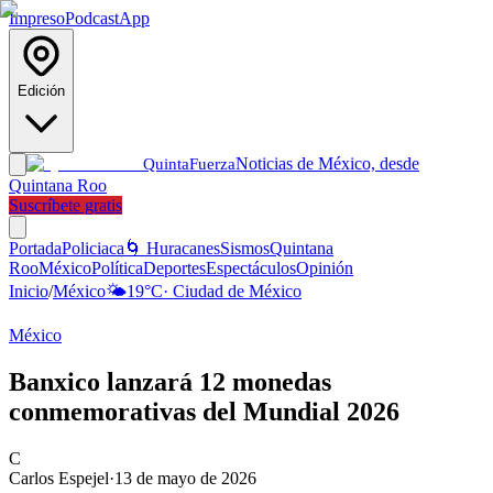
Impreso
Podcast
App
Edición
Noticias de México, desde
Quinta
Fuerza
Quintana Roo
Suscríbete gratis
Portada
Policiaca
🌀 Huracanes
Sismos
Quintana
Roo
México
Política
Deportes
Espectáculos
Opinión
Inicio
/
México
🌤️
19
°C
·
Ciudad de México
México
Banxico lanzará 12 monedas
conmemorativas del Mundial 2026
C
Carlos Espejel
·
13 de mayo de 2026