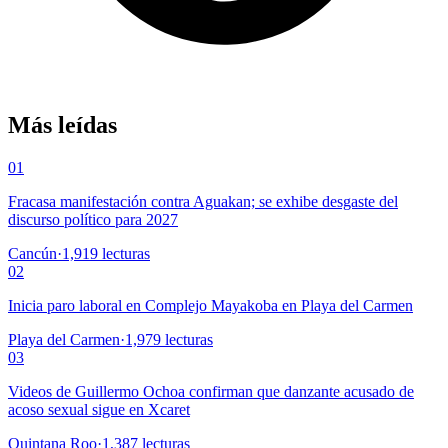
Más leídas
01
Fracasa manifestación contra Aguakan; se exhibe desgaste del
discurso político para 2027
Cancún
·
1,919
lecturas
02
Inicia paro laboral en Complejo Mayakoba en Playa del Carmen
Playa del Carmen
·
1,979
lecturas
03
Videos de Guillermo Ochoa confirman que danzante acusado de
acoso sexual sigue en Xcaret
Quintana Roo
·
1,387
lecturas