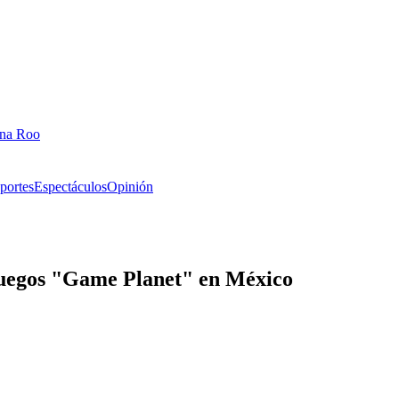
ana Roo
portes
Espectáculos
Opinión
ojuegos "Game Planet" en México