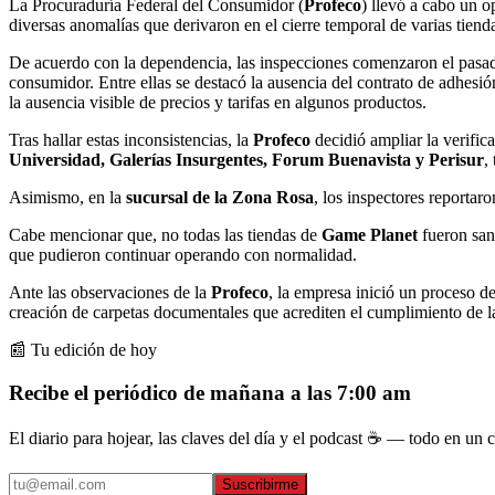
La Procuraduría Federal del Consumidor (
Profeco
) llevó a cabo un o
diversas anomalías que derivaron en el cierre temporal de varias tiendas
De acuerdo con la dependencia, las inspecciones comenzaron el pasado
consumidor. Entre ellas se destacó la ausencia del contrato de adhesió
la ausencia visible de precios y tarifas en algunos productos.
Tras hallar estas inconsistencias, la
Profeco
decidió ampliar la verific
Universidad, Galerías Insurgentes, Forum Buenavista y Perisur
,
Asimismo, en la
sucursal de la Zona Rosa
, los inspectores reportar
Cabe mencionar que, no todas las tiendas de
Game Planet
fueron san
que pudieron continuar operando con normalidad.
Ante las observaciones de la
Profeco
, la empresa inició un proceso d
creación de carpetas documentales que acrediten el cumplimiento de l
📰 Tu edición de hoy
Recibe el periódico de mañana a las 7:00 am
El diario para hojear, las claves del día y el podcast ☕ — todo en un co
Suscribirme