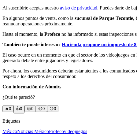
Al suscribirte aceptas nuestro
aviso de privacidad
. Puedes darte de ba
En algunos puntos de venta, como la
sucursal de Parque Tezontle
,
reanudar operaciones próximamente.
Hasta el momento, la
Profeco
no ha informado si estas inspecciones s
También te puede interesar:
Hacienda propone un impuesto de 8%
El caso ocurre en un momento en que el sector de los videojuegos en 
generado debate entre jugadores y legisladores.
Por ahora, los consumidores deberán estar atentos a los comunicados o
respeto a los derechos del consumidor.
Con información de Atomix.
¿Qué te pareció?
🔥
0
👍
0
😲
0
😢
0
😠
0
Etiquetas
México
Noticias México
Profeco
videojuegos