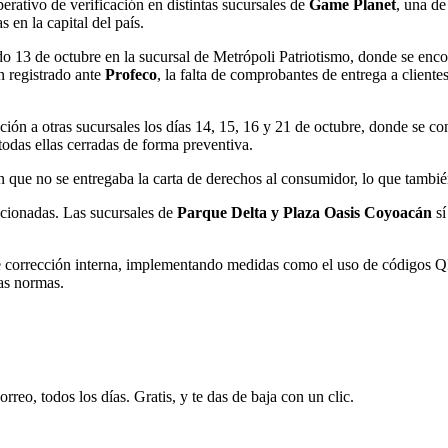
perativo de verificación en distintas sucursales de
Game Planet
, una d
 en la capital del país.
 13 de octubre en la sucursal de Metrópoli Patriotismo, donde se encont
n registrado ante
Profeco
, la falta de comprobantes de entrega a client
ación a otras sucursales los días 14, 15, 16 y 21 de octubre, donde se c
 todas ellas cerradas de forma preventiva.
on que no se entregaba la carta de derechos al consumidor, lo que tambi
cionadas. Las sucursales de
Parque Delta y Plaza Oasis Coyoacán
sí
e corrección interna, implementando medidas como el uso de códigos QR 
as normas.
rreo, todos los días. Gratis, y te das de baja con un clic.