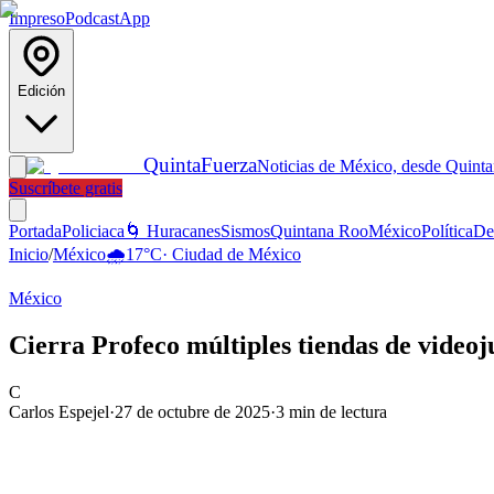
Impreso
Podcast
App
Edición
Quinta
Fuerza
Noticias de México, desde Quint
Suscríbete gratis
Portada
Policiaca
🌀 Huracanes
Sismos
Quintana Roo
México
Política
De
Inicio
/
México
🌧️
17
°C
·
Ciudad de México
México
Cierra Profeco múltiples tiendas de vide
C
Carlos Espejel
·
27 de octubre de 2025
·
3
min de lectura