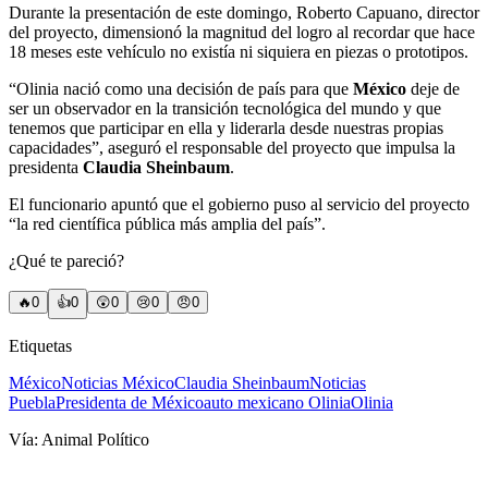
Durante la presentación de este domingo, Roberto Capuano, director
del proyecto, dimensionó la magnitud del logro al recordar que hace
18 meses este vehículo no existía ni siquiera en piezas o prototipos.
“Olinia nació como una decisión de país para que
México
deje de
ser un observador en la transición tecnológica del mundo y que
tenemos que participar en ella y liderarla desde nuestras propias
capacidades”, aseguró el responsable del proyecto que impulsa la
presidenta
Claudia Sheinbaum
.
El funcionario apuntó que el gobierno puso al servicio del proyecto
“la red científica pública más amplia del país”.
¿Qué te pareció?
🔥
0
👍
0
😲
0
😢
0
😠
0
Etiquetas
México
Noticias México
Claudia Sheinbaum
Noticias
Puebla
Presidenta de México
auto mexicano Olinia
Olinia
Vía:
Animal Político