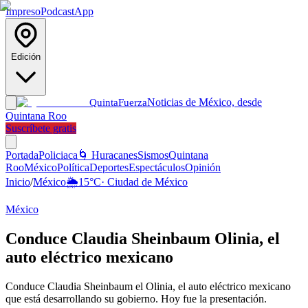
Impreso
Podcast
App
Edición
Noticias de México, desde
Quinta
Fuerza
Quintana Roo
Suscríbete gratis
Portada
Policiaca
🌀 Huracanes
Sismos
Quintana
Roo
México
Política
Deportes
Espectáculos
Opinión
Inicio
/
México
🌦️
15
°C
·
Ciudad de México
México
Conduce Claudia Sheinbaum Olinia, el
auto eléctrico mexicano
Conduce Claudia Sheinbaum el Olinia, el auto eléctrico mexicano
que está desarrollando su gobierno. Hoy fue la presentación.