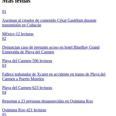
Más leídas
01
Asesinan al creador de contenido César Gastélum durante
transmisión en Culiacán
México
·
12
lecturas
02
Denuncian caso de presunto acoso en hotel BlueBay Grand
Esmeralda de Playa del Carmen
Playa del Carmen
·
596
lecturas
03
Fallece trabajador de Xcaret en accidente en tramo de Playa del
Carmen a Puerto Morelos
Playa del Carmen
·
623
lecturas
04
Reportan a 23 personas desaparecidas en Quintana Roo
Quintana Roo
·
421
lecturas
05