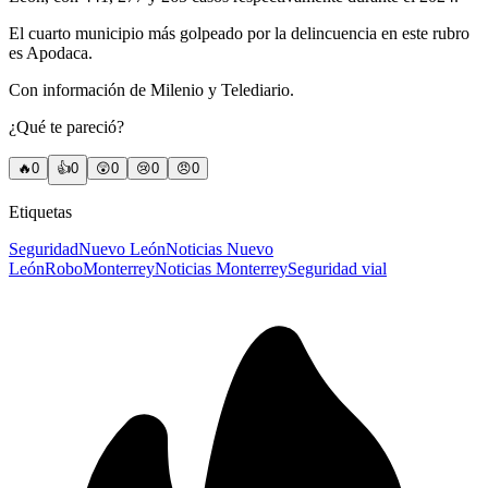
El cuarto municipio más golpeado por la delincuencia en este rubro
es Apodaca.
Con información de Milenio y Telediario.
¿Qué te pareció?
🔥
0
👍
0
😲
0
😢
0
😠
0
Etiquetas
Seguridad
Nuevo León
Noticias Nuevo
León
Robo
Monterrey
Noticias Monterrey
Seguridad vial