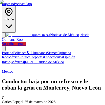
Impreso
Podcast
App
Edición
Noticias de México, desde
Quinta
Fuerza
Quintana Roo
Suscríbete gratis
Portada
Policiaca
🌀 Huracanes
Sismos
Quintana
Roo
México
Política
Deportes
Espectáculos
Opinión
Inicio
/
México
🌦️
15
°C
·
Ciudad de México
México
Conductor baja por un refresco y le
roban la grúa en Monterrey, Nuevo León
C
Carlos Espejel
·
25 de marzo de 2026