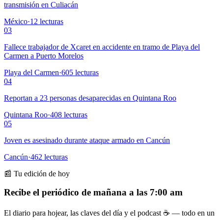
transmisión en Culiacán
México
·
12
lecturas
03
Fallece trabajador de Xcaret en accidente en tramo de Playa del
Carmen a Puerto Morelos
Playa del Carmen
·
605
lecturas
04
Reportan a 23 personas desaparecidas en Quintana Roo
Quintana Roo
·
408
lecturas
05
Joven es asesinado durante ataque armado en Cancún
Cancún
·
462
lecturas
📰 Tu edición de hoy
Recibe el periódico de mañana a las 7:00 am
El diario para hojear, las claves del día y el podcast ☕ — todo en un