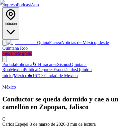
Impreso
Podcast
App
Edición
Noticias de México, desde
Quinta
Fuerza
Quintana Roo
Suscríbete gratis
Portada
Policiaca
🌀 Huracanes
Sismos
Quintana
Roo
México
Política
Deportes
Espectáculos
Opinión
Inicio
/
México
☁️
16
°C
·
Ciudad de México
México
Conductor se queda dormido y cae a un
camellón en Zapopan, Jalisco
C
Carlos Espejel
·
3 de marzo de 2026
·
3
min de lectura