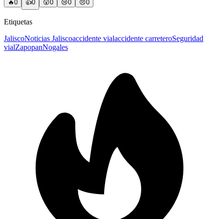
🔥
0
👍
0
😲
0
😢
0
😠
0
Etiquetas
Jalisco
Noticias Jalisco
accidente vial
accidente carretero
Seguridad
vial
Zapopan
Nogales