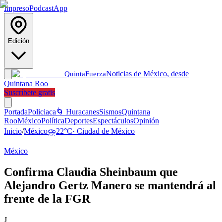
Impreso
Podcast
App
Edición
Noticias de México, desde
Quinta
Fuerza
Quintana Roo
Suscríbete gratis
Portada
Policiaca
🌀 Huracanes
Sismos
Quintana
Roo
México
Política
Deportes
Espectáculos
Opinión
Inicio
/
México
⛈️
22
°C
·
Ciudad de México
México
Confirma Claudia Sheinbaum que
Alejandro Gertz Manero se mantendrá al
frente de la FGR
J