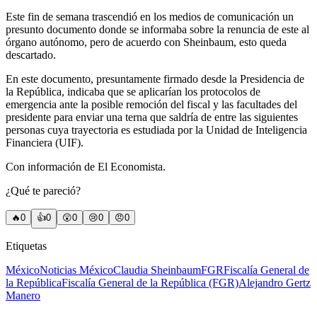
Este fin de semana trascendió en los medios de comunicación un
presunto documento donde se informaba sobre la renuncia de este al
órgano autónomo, pero de acuerdo con Sheinbaum, esto queda
descartado.
En este documento, presuntamente firmado desde la Presidencia de
la República, indicaba que se aplicarían los protocolos de
emergencia ante la posible remoción del fiscal y las facultades del
presidente para enviar una terna que saldría de entre las siguientes
personas cuya trayectoria es estudiada por la Unidad de Inteligencia
Financiera (UIF).
Con información de El Economista.
¿Qué te pareció?
🔥
0
👍
0
😲
0
😢
0
😠
0
Etiquetas
México
Noticias México
Claudia Sheinbaum
FGR
Fiscalía General de
la República
Fiscalía General de la República (FGR)
Alejandro Gertz
Manero