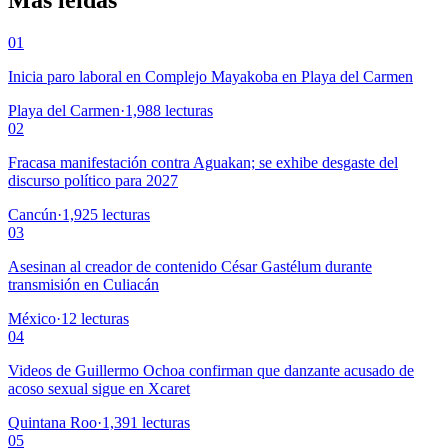
Más leídas
01
Inicia paro laboral en Complejo Mayakoba en Playa del Carmen
Playa del Carmen
·
1,988
lecturas
02
Fracasa manifestación contra Aguakan; se exhibe desgaste del
discurso político para 2027
Cancún
·
1,925
lecturas
03
Asesinan al creador de contenido César Gastélum durante
transmisión en Culiacán
México
·
12
lecturas
04
Videos de Guillermo Ochoa confirman que danzante acusado de
acoso sexual sigue en Xcaret
Quintana Roo
·
1,391
lecturas
05