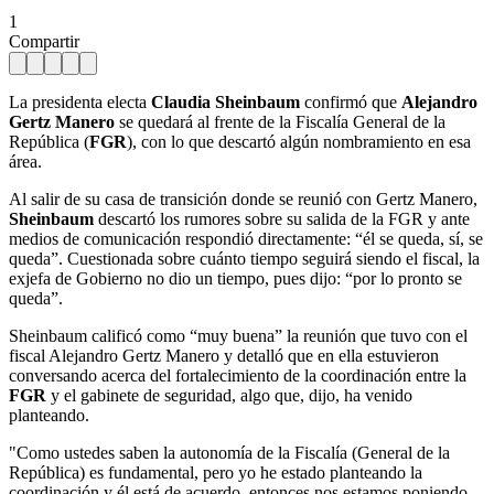
1
Compartir
La presidenta electa
Claudia Sheinbaum
confirmó que
Alejandro
Gertz Manero
se quedará al frente de la Fiscalía General de la
República (
FGR
), con lo que descartó algún nombramiento en esa
área.
Al salir de su casa de transición donde se reunió con Gertz Manero,
Sheinbaum
descartó los rumores sobre su salida de la FGR y ante
medios de comunicación respondió directamente: “él se queda, sí, se
queda”. Cuestionada sobre cuánto tiempo seguirá siendo el fiscal, la
exjefa de Gobierno no dio un tiempo, pues dijo: “por lo pronto se
queda”.
Sheinbaum calificó como “muy buena” la reunión que tuvo con el
fiscal Alejandro Gertz Manero y detalló que en ella estuvieron
conversando acerca del fortalecimiento de la coordinación entre la
FGR
y el gabinete de seguridad, algo que, dijo, ha venido
planteando.
"Como ustedes saben la autonomía de la Fiscalía (General de la
República) es fundamental, pero yo he estado planteando la
coordinación y él está de acuerdo, entonces nos estamos poniendo