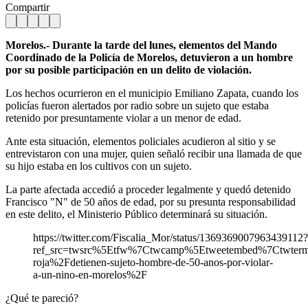
Compartir
Morelos.- Durante la tarde del lunes, elementos del Mando
Coordinado de la Policía de Morelos, detuvieron a un hombre
por su posible participación en un delito de violación.
Los hechos ocurrieron en el municipio Emiliano Zapata, cuando los
policías fueron alertados por radio sobre un sujeto que estaba
retenido por presuntamente violar a un menor de edad.
Ante esta situación, elementos policiales acudieron al sitio y se
entrevistaron con una mujer, quien señaló recibir una llamada de que
su hijo estaba en los cultivos con un sujeto.
La parte afectada accedió a proceder legalmente y quedó detenido
Francisco "N" de 50 años de edad, por su presunta responsabilidad
en este delito, el Ministerio Público determinará su situación.
https://twitter.com/Fiscalia_Mor/status/1369369007963439112?
ref_src=twsrc%5Etfw%7Ctwcamp%5Etweetembed%7Ctwter
roja%2Fdetienen-sujeto-hombre-de-50-anos-por-violar-
a-un-nino-en-morelos%2F
¿Qué te pareció?