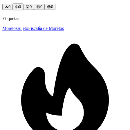
🔥
0
👍
0
😲
0
😢
0
😠
0
Etiquetas
Morelos
sujeto
Fiscalía de Morelos