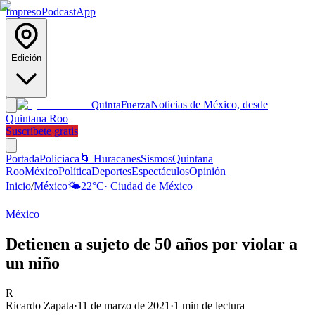
Impreso
Podcast
App
Edición
Noticias de México, desde
Quinta
Fuerza
Quintana Roo
Suscríbete gratis
Portada
Policiaca
🌀 Huracanes
Sismos
Quintana
Roo
México
Política
Deportes
Espectáculos
Opinión
Inicio
/
México
🌤️
22
°C
·
Ciudad de México
México
Detienen a sujeto de 50 años por violar a
un niño
R
Ricardo Zapata
·
11 de marzo de 2021
·
1
min de lectura