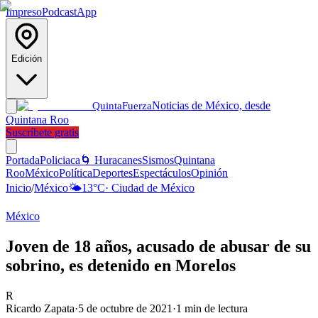
Impreso
Podcast
App
Edición
Noticias de México, desde
Quinta
Fuerza
Quintana Roo
Suscríbete gratis
Portada
Policiaca
🌀 Huracanes
Sismos
Quintana
Roo
México
Política
Deportes
Espectáculos
Opinión
Inicio
/
México
🌤️
13
°C
·
Ciudad de México
México
Joven de 18 años, acusado de abusar de su
sobrino, es detenido en Morelos
R
Ricardo Zapata
·
5 de octubre de 2021
·
1
min de lectura