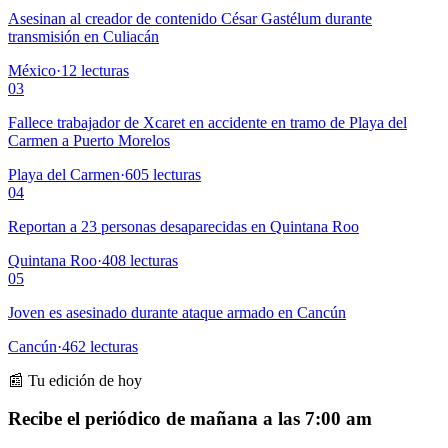
Asesinan al creador de contenido César Gastélum durante
transmisión en Culiacán
México
·
12
lecturas
03
Fallece trabajador de Xcaret en accidente en tramo de Playa del
Carmen a Puerto Morelos
Playa del Carmen
·
605
lecturas
04
Reportan a 23 personas desaparecidas en Quintana Roo
Quintana Roo
·
408
lecturas
05
Joven es asesinado durante ataque armado en Cancún
Cancún
·
462
lecturas
📰 Tu edición de hoy
Recibe el periódico de mañana a las 7:00 am