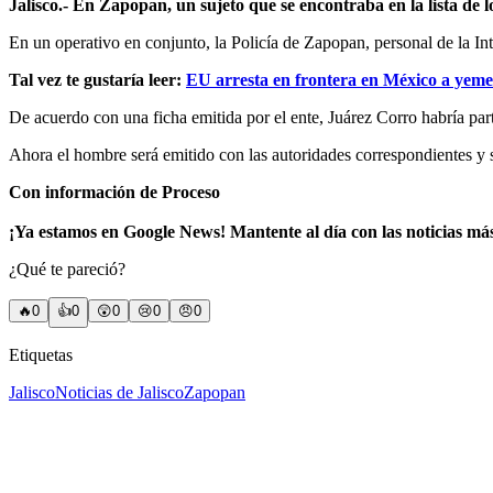
Jalisco.- En Zapopan, un sujeto que se encontraba en la lista de 
En un operativo en conjunto, la Policía de Zapopan, personal de la In
Tal vez te gustaría leer:
EU arresta en frontera en México a yeme
De acuerdo con una ficha emitida por el ente, Juárez Corro habría part
Ahora el hombre será emitido con las autoridades correspondientes y 
Con información de Proceso
¡Ya estamos en Google News! Mantente al día con las noticias má
¿Qué te pareció?
🔥
0
👍
0
😲
0
😢
0
😠
0
Etiquetas
Jalisco
Noticias de Jalisco
Zapopan