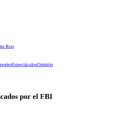
ana Roo
portes
Espectáculos
Opinión
scados por el FBI