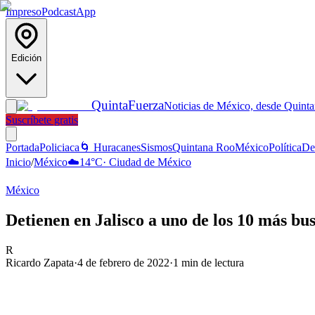
Impreso
Podcast
App
Edición
Quinta
Fuerza
Noticias de México, desde Quint
Suscríbete gratis
Portada
Policiaca
🌀 Huracanes
Sismos
Quintana Roo
México
Política
De
Inicio
/
México
☁️
14
°C
·
Ciudad de México
México
Detienen en Jalisco a uno de los 10 más bu
R
Ricardo Zapata
·
4 de febrero de 2022
·
1
min de lectura