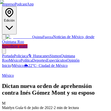
Impreso
Podcast
App
Edición
Noticias de México, desde
Quinta
Fuerza
Quintana Roo
Suscríbete gratis
Portada
Policiaca
🌀 Huracanes
Sismos
Quintana
Roo
México
Política
Deportes
Espectáculos
Opinión
Inicio
/
México
🌦️
22
°C
·
Ciudad de México
México
Dictan nueva orden de aprehensión
contra Inés Gómez Mont y su esposo
M
Mairlyn Guía
·
6 de julio de 2022
·
2
min de lectura