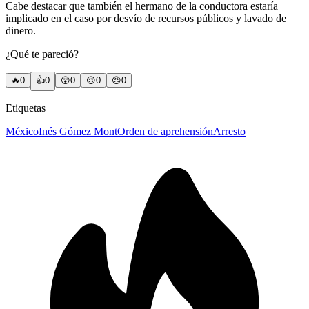
Cabe destacar que también el hermano de la conductora estaría
implicado en el caso por desvío de recursos públicos y lavado de
dinero.
¿Qué te pareció?
🔥
0
👍
0
😲
0
😢
0
😠
0
Etiquetas
México
Inés Gómez Mont
Orden de aprehensión
Arresto