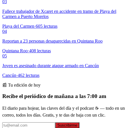
03
Fallece trabajador de Xcaret en accidente en tramo de Playa del
Carmen a Puerto Morelos
Playa del Carmen
·
605
lecturas
04
Reportan a 23 personas desaparecidas en Quintana Roo
Quintana Roo
·
408
lecturas
05
Joven es asesinado durante ataque armado en Cancún
Cancún
·
462
lecturas
📰 Tu edición de hoy
Recibe el periódico de mañana a las 7:00 am
El diario para hojear, las claves del día y el podcast ☕ — todo en un
correo, todos los días. Gratis, y te das de baja con un clic.
Suscribirme