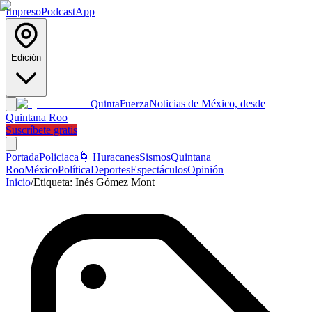
Impreso
Podcast
App
Edición
Noticias de México, desde
Quinta
Fuerza
Quintana Roo
Suscríbete gratis
Portada
Policiaca
🌀 Huracanes
Sismos
Quintana
Roo
México
Política
Deportes
Espectáculos
Opinión
Inicio
/
Etiqueta:
Inés Gómez Mont