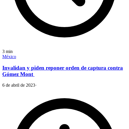
3
min
México
Invalidan y piden reponer orden de captura contra
Gómez Mont
6 de abril de 2023
·