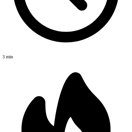
3
min