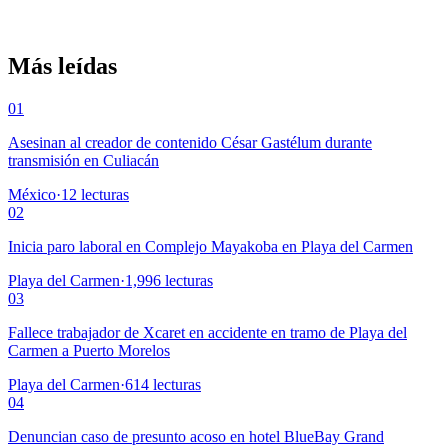
Más leídas
01
Asesinan al creador de contenido César Gastélum durante
transmisión en Culiacán
México
·
12
lecturas
02
Inicia paro laboral en Complejo Mayakoba en Playa del Carmen
Playa del Carmen
·
1,996
lecturas
03
Fallece trabajador de Xcaret en accidente en tramo de Playa del
Carmen a Puerto Morelos
Playa del Carmen
·
614
lecturas
04
Denuncian caso de presunto acoso en hotel BlueBay Grand