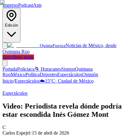
Impreso
Podcast
App
Edición
Noticias de México, desde
Quinta
Fuerza
Quintana Roo
Suscríbete gratis
Portada
Policiaca
🌀 Huracanes
Sismos
Quintana
Roo
México
Política
Deportes
Espectáculos
Opinión
Inicio
/
Espectáculos
☁️
15
°C
·
Ciudad de México
Espectáculos
Video: Periodista revela dónde podría
estar escondida Inés Gómez Mont
C
Carlos Espejel
·
15 de abril de 2026