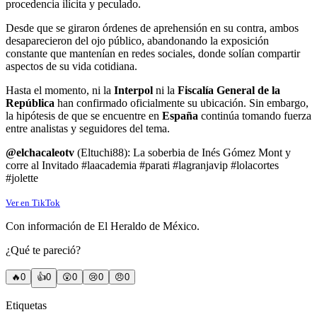
procedencia ilícita y peculado.
Desde que se giraron órdenes de aprehensión en su contra, ambos
desaparecieron del ojo público, abandonando la exposición
constante que mantenían en redes sociales, donde solían compartir
aspectos de su vida cotidiana.
Hasta el momento, ni la
Interpol
ni la
Fiscalía General de la
República
han confirmado oficialmente su ubicación. Sin embargo,
la hipótesis de que se encuentre en
España
continúa tomando fuerza
entre analistas y seguidores del tema.
@elchacaleotv
(Eltuchi88): La soberbia de Inés Gómez Mont y
corre al Invitado #laacademia #parati #lagranjavip #lolacortes
#jolette
Ver en TikTok
Con información de El Heraldo de México.
¿Qué te pareció?
🔥
0
👍
0
😲
0
😢
0
😠
0
Etiquetas