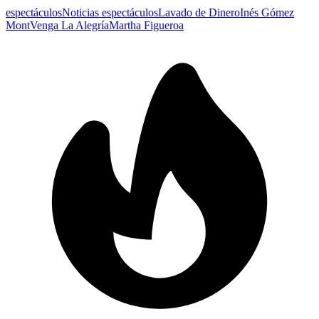
espectáculos
Noticias espectáculos
Lavado de Dinero
Inés Gómez
Mont
Venga La Alegría
Martha Figueroa