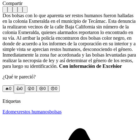
Compartir
Dos bolsas con lo que aparenta ser restos humanos fueron halladas
en la colonia Esmeralda en el municipio de Tecámac. Esta denuncia
la realizaron vecinos de la calle Baja California sin número de la
colonia Esmeralda, quienes alarmados reportaron lo encontrado en
su vía. Al arribar la policía encontraron dos bolsas color negro, en
donde de acuerdo a los informes de la corporación en su interior y a
simple vista se aprecian restos humanos, desconociendo el género.
Inmediatamente la zona fue acordonada y las bolsas levantadas para
realizar la necropsia de ley y así determinar el género de los restos,
para luego su identificación.
Con información de Excelsior
¿Qué te pareció?
🔥
0
👍
0
😲
0
😢
0
😠
0
Etiquetas
Edomex
restos humanos
bolsas