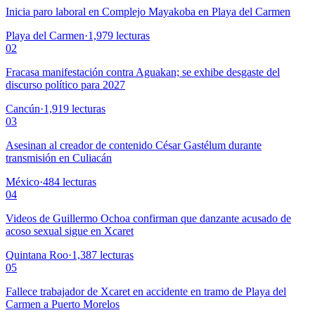
Inicia paro laboral en Complejo Mayakoba en Playa del Carmen
Playa del Carmen
·
1,979
lecturas
02
Fracasa manifestación contra Aguakan; se exhibe desgaste del
discurso político para 2027
Cancún
·
1,919
lecturas
03
Asesinan al creador de contenido César Gastélum durante
transmisión en Culiacán
México
·
484
lecturas
04
Videos de Guillermo Ochoa confirman que danzante acusado de
acoso sexual sigue en Xcaret
Quintana Roo
·
1,387
lecturas
05
Fallece trabajador de Xcaret en accidente en tramo de Playa del
Carmen a Puerto Morelos