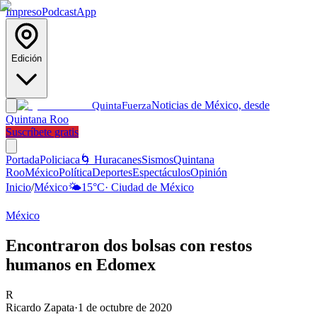
Impreso
Podcast
App
Edición
Noticias de México, desde
Quinta
Fuerza
Quintana Roo
Suscríbete gratis
Portada
Policiaca
🌀 Huracanes
Sismos
Quintana
Roo
México
Política
Deportes
Espectáculos
Opinión
Inicio
/
México
🌤️
15
°C
·
Ciudad de México
México
Encontraron dos bolsas con restos
humanos en Edomex
R
Ricardo Zapata
·
1 de octubre de 2020