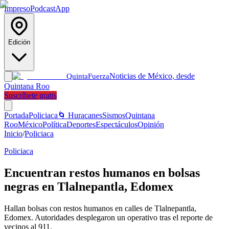
Impreso
Podcast
App
Edición
Noticias de México, desde
Quinta
Fuerza
Quintana Roo
Suscríbete gratis
Portada
Policiaca
🌀 Huracanes
Sismos
Quintana
Roo
México
Política
Deportes
Espectáculos
Opinión
Inicio
/
Policiaca
Policiaca
Encuentran restos humanos en bolsas
negras en Tlalnepantla, Edomex
Hallan bolsas con restos humanos en calles de Tlalnepantla,
Edomex. Autoridades desplegaron un operativo tras el reporte de
vecinos al 911.