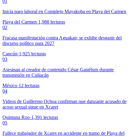
01
Inicia paro laboral en Complejo Mayakoba en Playa del Carmen
Playa del Carmen
·
1,988
lecturas
02
Fracasa manifestación contra Aguakan; se exhibe desgaste del
discurso político para 2027
Cancún
·
1,925
lecturas
03
Asesinan al creador de contenido César Gastélum durante
transmisión en Culiacán
México
·
12
lecturas
04
Videos de Guillermo Ochoa confirman que danzante acusado de
acoso sexual sigue en Xcaret
Quintana Roo
·
1,391
lecturas
05
Fallece trabajador de Xcaret en accidente en tramo de Playa del