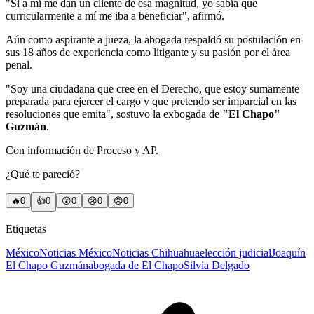
"Si a mí me dan un cliente de esa magnitud, yo sabía que
curricularmente a mí me iba a beneficiar", afirmó.
Aún como aspirante a jueza, la abogada respaldó su postulación en
sus 18 años de experiencia como litigante y su pasión por el área
penal.
"Soy una ciudadana que cree en el Derecho, que estoy sumamente
preparada para ejercer el cargo y que pretendo ser imparcial en las
resoluciones que emita", sostuvo la exbogada de
"El Chapo"
Guzmán
.
Con información de Proceso y AP.
¿Qué te pareció?
🔥
0
👍
0
😲
0
😢
0
😠
0
Etiquetas
México
Noticias México
Noticias Chihuahua
elección judicial
Joaquín
El Chapo Guzmán
abogada de El Chapo
Silvia Delgado