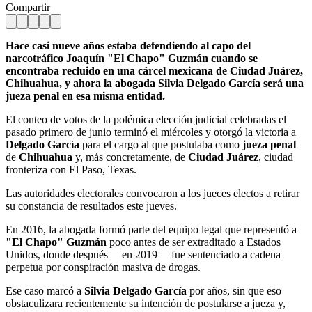
Compartir
Hace casi nueve años estaba defendiendo al capo del
narcotráfico Joaquín "El Chapo" Guzmán cuando se
encontraba recluido en una cárcel mexicana de Ciudad Juárez,
Chihuahua, y ahora la abogada Silvia Delgado García será una
jueza penal en esa misma entidad.
El conteo de votos de la polémica elección judicial celebradas el
pasado primero de junio terminó el miércoles y otorgó la victoria a
Delgado García
para el cargo al que postulaba como
jueza penal
de
Chihuahua
y, más concretamente, de
Ciudad Juárez
, ciudad
fronteriza con El Paso, Texas.
Las autoridades electorales convocaron a los jueces electos a retirar
su constancia de resultados este jueves.
En 2016, la abogada formó parte del equipo legal que representó a
"El Chapo" Guzmán
poco antes de ser extraditado a Estados
Unidos, donde después —en 2019— fue sentenciado a cadena
perpetua por conspiración masiva de drogas.
Ese caso marcó a
Silvia Delgado García
por años, sin que eso
obstaculizara recientemente su intención de postularse a jueza y,