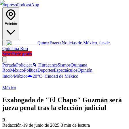
Impreso
Podcast
App
Edición
Noticias de México, desde
Quinta
Fuerza
Quintana Roo
Suscríbete gratis
Portada
Policiaca
🌀 Huracanes
Sismos
Quintana
Roo
México
Política
Deportes
Espectáculos
Opinión
Inicio
/
México
☁️
20
°C
·
Ciudad de México
México
Exabogada de "El Chapo" Guzmán será
jueza penal tras la elección judicial
R
Redacción
·
19 de junio de 2025
·
3
min de lectura