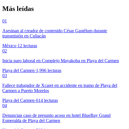
Más leídas
01
Asesinan al creador de contenido César Gastélum durante
transmisión en Culiacán
México
·
12
lecturas
02
Inicia paro laboral en Complejo Mayakoba en Playa del Carmen
Playa del Carmen
·
1,996
lecturas
03
Fallece trabajador de Xcaret en accidente en tramo de Playa del
Carmen a Puerto Morelos
Playa del Carmen
·
614
lecturas
04
Denuncian caso de presunto acoso en hotel BlueBay Grand
Esmeralda de Playa del Carmen