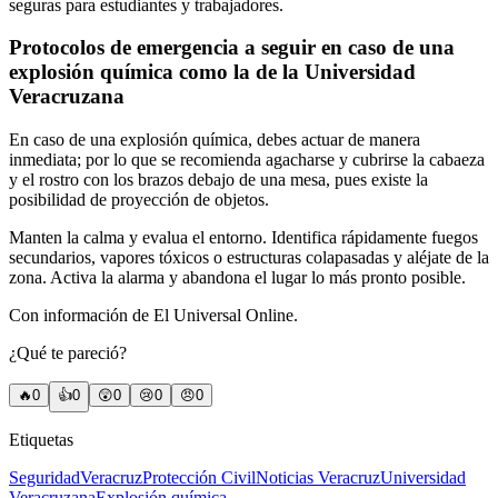
seguras para estudiantes y trabajadores.
Protocolos de emergencia a seguir en caso de una
explosión química como la de la Universidad
Veracruzana
En caso de una explosión química, debes actuar de manera
inmediata; por lo que se recomienda agacharse y cubrirse la cabaeza
y el rostro con los brazos debajo de una mesa, pues existe la
posibilidad de proyección de objetos.
Manten la calma y evalua el entorno. Identifica rápidamente fuegos
secundarios, vapores tóxicos o estructuras colapasadas y aléjate de la
zona. Activa la alarma y abandona el lugar lo más pronto posible.
Con información de El Universal Online.
¿Qué te pareció?
🔥
0
👍
0
😲
0
😢
0
😠
0
Etiquetas
Seguridad
Veracruz
Protección Civil
Noticias Veracruz
Universidad
Veracruzana
Explosión química