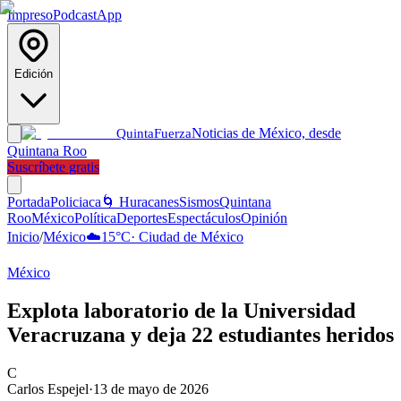
Impreso
Podcast
App
Edición
Noticias de México, desde
Quinta
Fuerza
Quintana Roo
Suscríbete gratis
Portada
Policiaca
🌀 Huracanes
Sismos
Quintana
Roo
México
Política
Deportes
Espectáculos
Opinión
Inicio
/
México
☁️
15
°C
·
Ciudad de México
México
Explota laboratorio de la Universidad
Veracruzana y deja 22 estudiantes heridos
C
Carlos Espejel
·
13 de mayo de 2026