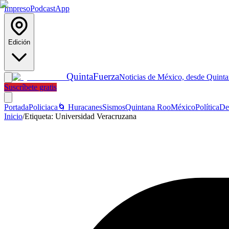
Impreso
Podcast
App
Edición
Quinta
Fuerza
Noticias de México, desde Quint
Suscríbete gratis
Portada
Policiaca
🌀 Huracanes
Sismos
Quintana Roo
México
Política
De
Inicio
/
Etiqueta:
Universidad Veracruzana