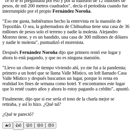
"Te lo te lo preguntaba por eso y por la mansión de 12 millones de
pesos, de mil 200 metros cuadrados", decía el periodista cuando fue
interrumpido por el propio
Fernández Noroña
.
"Eso me gusta, hubiéramos hecho la entrevista en la mansión de
Tepoztlán. O sea, la gobernadora de Chihuahua tiene una casa de 36
millones de pesos solo el terreno y nadie la molesta. Alejandro
Moreno tiene, y es un bandido, una casa de 300 millones de dólares
y nadie le molesta", puntualizó el morenista.
Después
Fernández Noroña
dijo que primero rentó ese lugar y
ahora lo está pagando, y que no es ninguna mansión.
"Llevo un chorro de tiempo viviendo ahí, yo me fui a la pandemia;
primero a un hotel que se llama Valle Místico, un loft llamado Casa
Valle Místico y después buscamos un lugar, porque lo renta en
realidad los fines de semana como hotel. Y encontramos este lugar
que lo renté cuatro años y ahora lo estoy pagando a crédito", apuntó.
Finalmente, dijo que si ese sería el tono de la charla mejor se
retiraba, y así lo hizo. ¿Qué tal?
¿Qué te pareció?
🔥
0
👍
0
😲
0
😢
0
😠
0