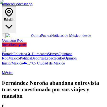
Impreso
Podcast
App
Edición
Noticias de México, desde
Quinta
Fuerza
Quintana Roo
Suscríbete gratis
Portada
Policiaca
🌀 Huracanes
Sismos
Quintana
Roo
México
Política
Deportes
Espectáculos
Opinión
Inicio
/
México
☁️
17
°C
·
Ciudad de México
México
Fernández Noroña abandona entrevista
tras ser cuestionado por sus viajes y
mansión
F