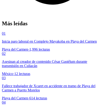
Más leídas
01
Inicia paro laboral en Complejo Mayakoba en Playa del Carmen
Playa del Carmen
·
1,996
lecturas
02
Asesinan al creador de contenido César Gastélum durante
transmisión en Culiacán
México
·
12
lecturas
03
Fallece trabajador de Xcaret en accidente en tramo de Playa del
Carmen a Puerto Morelos
Playa del Carmen
·
614
lecturas
04