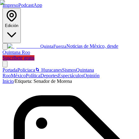
Impreso
Podcast
App
Edición
Noticias de México, desde
Quinta
Fuerza
Quintana Roo
Suscríbete gratis
Portada
Policiaca
🌀 Huracanes
Sismos
Quintana
Roo
México
Política
Deportes
Espectáculos
Opinión
Inicio
/
Etiqueta:
Senador de Morena