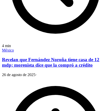
4
min
México
Revelan que Fernández Noroña tiene casa de 12
mdp; morenista dice que la compró a crédito
26 de agosto de 2025
·