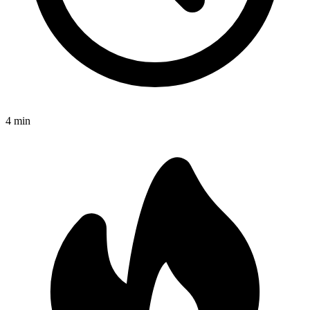
4
min