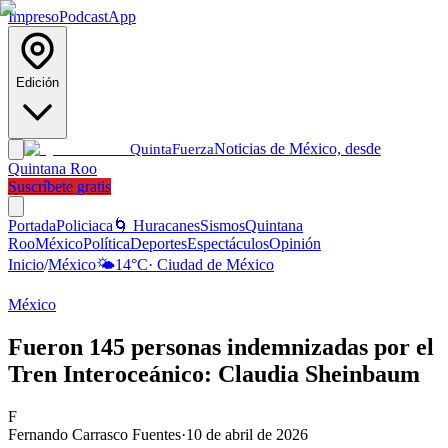
Impreso
Podcast
App
Edición
Noticias de México, desde
Quinta
Fuerza
Quintana Roo
Suscríbete gratis
Portada
Policiaca
🌀 Huracanes
Sismos
Quintana
Roo
México
Política
Deportes
Espectáculos
Opinión
Inicio
/
México
🌤️
14
°C
·
Ciudad de México
México
Fueron 145 personas indemnizadas por el
Tren Interoceánico: Claudia Sheinbaum
F
Fernando Carrasco Fuentes
·
10 de abril de 2026