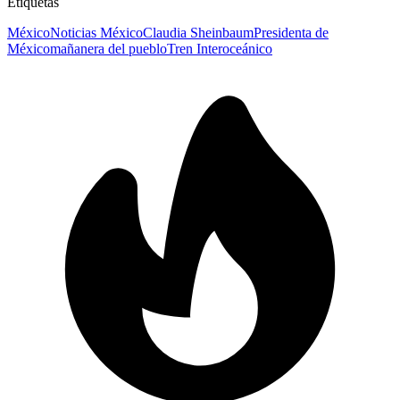
Etiquetas
México
Noticias México
Claudia Sheinbaum
Presidenta de
México
mañanera del pueblo
Tren Interoceánico