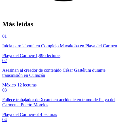
Más leídas
01
Inicia paro laboral en Complejo Mayakoba en Playa del Carmen
Playa del Carmen
·
1,996
lecturas
02
Asesinan al creador de contenido César Gastélum durante
transmisión en Culiacán
México
·
12
lecturas
03
Fallece trabajador de Xcaret en accidente en tramo de Playa del
Carmen a Puerto Morelos
Playa del Carmen
·
614
lecturas
04