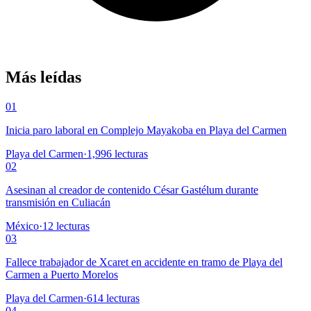
Más leídas
01
Inicia paro laboral en Complejo Mayakoba en Playa del Carmen
Playa del Carmen
·
1,996
lecturas
02
Asesinan al creador de contenido César Gastélum durante
transmisión en Culiacán
México
·
12
lecturas
03
Fallece trabajador de Xcaret en accidente en tramo de Playa del
Carmen a Puerto Morelos
Playa del Carmen
·
614
lecturas
04