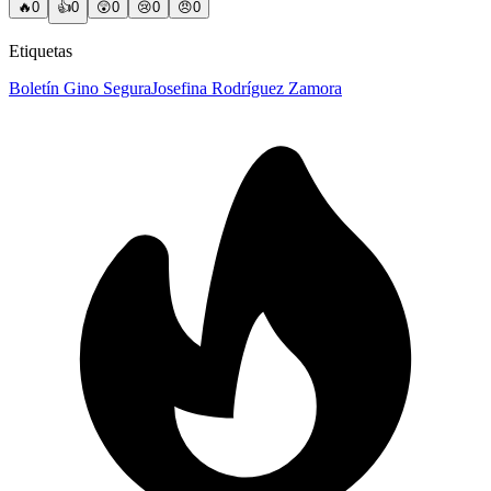
🔥
0
👍
0
😲
0
😢
0
😠
0
Etiquetas
Boletín Gino Segura
Josefina Rodríguez Zamora