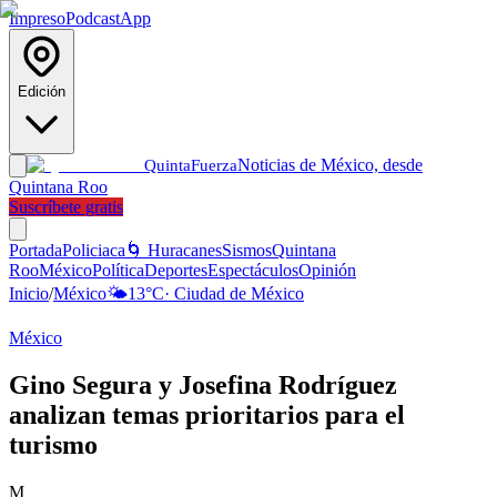
Impreso
Podcast
App
Edición
Noticias de México, desde
Quinta
Fuerza
Quintana Roo
Suscríbete gratis
Portada
Policiaca
🌀 Huracanes
Sismos
Quintana
Roo
México
Política
Deportes
Espectáculos
Opinión
Inicio
/
México
🌤️
13
°C
·
Ciudad de México
México
Gino Segura y Josefina Rodríguez
analizan temas prioritarios para el
turismo
M