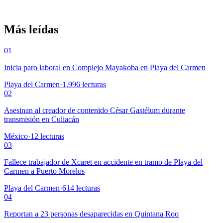
Más leídas
01
Inicia paro laboral en Complejo Mayakoba en Playa del Carmen
Playa del Carmen
·
1,996
lecturas
02
Asesinan al creador de contenido César Gastélum durante
transmisión en Culiacán
México
·
12
lecturas
03
Fallece trabajador de Xcaret en accidente en tramo de Playa del
Carmen a Puerto Morelos
Playa del Carmen
·
614
lecturas
04
Reportan a 23 personas desaparecidas en Quintana Roo