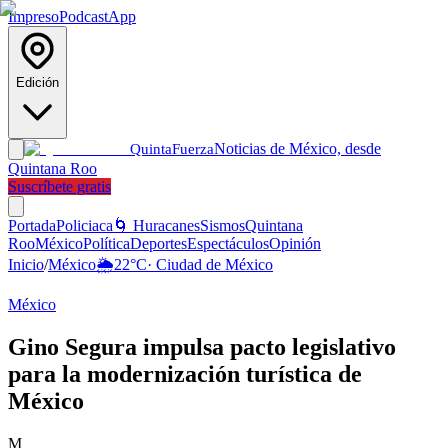
Impreso
Podcast
App
Edición
Noticias de México, desde
Quinta
Fuerza
Quintana Roo
Suscríbete gratis
Portada
Policiaca
🌀 Huracanes
Sismos
Quintana
Roo
México
Política
Deportes
Espectáculos
Opinión
Inicio
/
México
🌦️
22
°C
·
Ciudad de México
México
Gino Segura impulsa pacto legislativo
para la modernización turística de
México
M