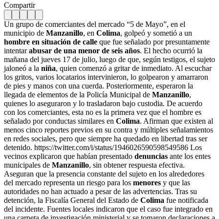
Compartir
Un grupo de comerciantes del mercado “5 de Mayo”, en el
municipio de
Manzanillo
, en
Colima
, golpeó y sometió a un
hombre en situación de calle
que fue señalado por presuntamente
intentar
abusar de una menor de seis años
. El hecho ocurrió la
mañana del jueves 17 de julio, luego de que, según testigos, el sujeto
jaloneó a la
niña
, quien comenzó a gritar de inmediato. Al escuchar
los gritos, varios locatarios intervinieron, lo golpearon y amarraron
de pies y manos con una cuerda. Posteriormente, esperaron la
llegada de elementos de la Policía Municipal de
Manzanillo
,
quienes lo aseguraron y lo trasladaron bajo custodia. De acuerdo
con los comerciantes, esta no es la primera vez que el hombre es
señalado por conductas similares en
Colima
. Afirman que existen al
menos cinco reportes previos en su contra y múltiples señalamientos
en redes sociales, pero que siempre ha quedado en libertad tras ser
detenido. https://twitter.com/i/status/1946026590598549586 Los
vecinos explicaron que habían presentado
denuncias
ante los entes
municipales de
Manzanillo
, sin obtener respuesta efectiva.
Aseguran que la presencia constante del sujeto en los alrededores
del mercado representa un riesgo para los
menores
y que las
autoridades no han actuado a pesar de las advertencias. Tras su
detención, la Fiscalía General del Estado de
Colima
fue notificada
del incidente. Fuentes locales indicaron que el caso fue integrado en
una carpeta de investigación ministerial y se tomaron declaraciones a