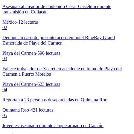
Asesinan al creador de contenido César Gastélum durante
transmisión en Culiacán
México
·
12
lecturas
02
Denuncian caso de presunto acoso en hotel BlueBay Grand
Esmeralda de Playa del Carmen
Playa del Carmen
·
596
lecturas
03
Fallece trabajador de Xcaret en accidente en tramo de Playa del
Carmen a Puerto Morelos
Playa del Carmen
·
623
lecturas
04
Reportan a 23 personas desaparecidas en Quintana Roo
Quintana Roo
·
421
lecturas
05
Joven es asesinado durante ataque armado en Cancún