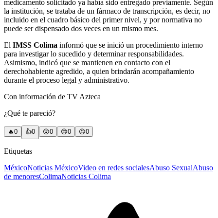
medicamento solicitado ya había sido entregado previamente. Según
la institución, se trataba de un fármaco de transcripción, es decir, no
incluido en el cuadro básico del primer nivel, y por normativa no
puede ser dispensado dos veces en un mismo mes.
El
IMSS Colima
informó que se inició un procedimiento interno
para investigar lo sucedido y determinar responsabilidades.
Asimismo, indicó que se mantienen en contacto con el
derechohabiente agredido, a quien brindarán acompañamiento
durante el proceso legal y administrativo.
Con información de TV Azteca
¿Qué te pareció?
🔥
0
👍
0
😲
0
😢
0
😠
0
Etiquetas
México
Noticias México
Video en redes sociales
Abuso Sexual
Abuso
de menores
Colima
Noticias Colima