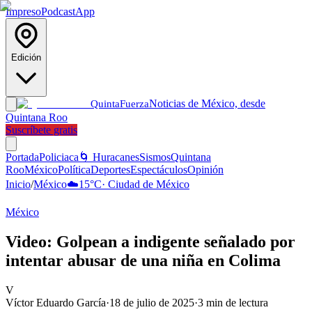
Impreso
Podcast
App
Edición
Noticias de México, desde
Quinta
Fuerza
Quintana Roo
Suscríbete gratis
Portada
Policiaca
🌀 Huracanes
Sismos
Quintana
Roo
México
Política
Deportes
Espectáculos
Opinión
Inicio
/
México
☁️
15
°C
·
Ciudad de México
México
Video: Golpean a indigente señalado por
intentar abusar de una niña en Colima
V
Víctor Eduardo García
·
18 de julio de 2025
·
3
min de lectura