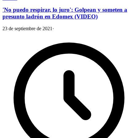
'No puedo respirar, lo juro': Golpean y someten a
presunto ladrón en Edomex (VIDEO)
23 de septiembre de 2021
·