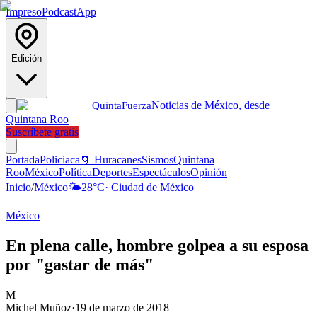
Impreso
Podcast
App
Edición
Noticias de México, desde
Quinta
Fuerza
Quintana Roo
Suscríbete gratis
Portada
Policiaca
🌀 Huracanes
Sismos
Quintana
Roo
México
Política
Deportes
Espectáculos
Opinión
Inicio
/
México
🌤️
28
°C
·
Ciudad de México
México
En plena calle, hombre golpea a su esposa
por "gastar de más"
M
Michel Muñoz
·
19 de marzo de 2018