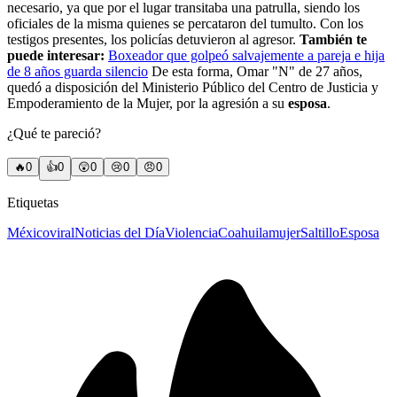
necesario, ya que por el lugar transitaba una patrulla, siendo los
oficiales de la misma quienes se percataron del tumulto. Con los
testigos presentes, los policías detuvieron al agresor.
También te
puede interesar:
Boxeador que golpeó salvajemente a pareja e hija
de 8 años guarda silencio
De esta forma, Omar "N" de 27 años,
quedó a disposición del Ministerio Público del Centro de Justicia y
Empoderamiento de la Mujer, por la agresión a su
esposa
.
¿Qué te pareció?
🔥
0
👍
0
😲
0
😢
0
😠
0
Etiquetas
México
viral
Noticias del Día
Violencia
Coahuila
mujer
Saltillo
Esposa