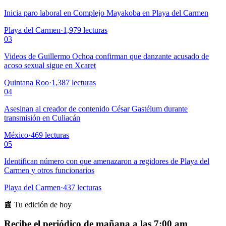
Inicia paro laboral en Complejo Mayakoba en Playa del Carmen
Playa del Carmen
·
1,979
lecturas
03
Videos de Guillermo Ochoa confirman que danzante acusado de
acoso sexual sigue en Xcaret
Quintana Roo
·
1,387
lecturas
04
Asesinan al creador de contenido César Gastélum durante
transmisión en Culiacán
México
·
469
lecturas
05
Identifican número con que amenazaron a regidores de Playa del
Carmen y otros funcionarios
Playa del Carmen
·
437
lecturas
📰 Tu edición de hoy
Recibe el periódico de mañana a las 7:00 am