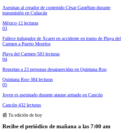
Asesinan al creador de contenido César Gastélum durante
transmisión en Culiacán
México
·
12
lecturas
03
Fallece trabajador de Xcaret en accidente en tramo de Playa del
Carmen a Puerto Morelos
Playa del Carmen
·
583
lecturas
04
Reportan a 23 personas desaparecidas en Quintana Roo
Quintana Roo
·
384
lecturas
05
Joven es asesinado durante ataque armado en Cancún
Cancún
·
432
lecturas
📰 Tu edición de hoy
Recibe el periódico de mañana a las 7:00 am