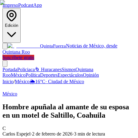
Impreso
Podcast
App
Edición
Noticias de México, desde
Quinta
Fuerza
Quintana Roo
Suscríbete gratis
Portada
Policiaca
🌀 Huracanes
Sismos
Quintana
Roo
México
Política
Deportes
Espectáculos
Opinión
Inicio
/
México
🌦️
16
°C
·
Ciudad de México
México
Hombre apuñala al amante de su esposa
en un motel de Saltillo, Coahuila
C
Carlos Espejel
·
2 de febrero de 2026
·
3
min de lectura