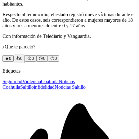
habitantes.
Respecto al feminicidio, el estado registró nueve víctimas durante el
año. De estos casos, seis correspondieron a mujeres mayores de 18
años y tres a menores de entre 0 y 17 años.
Con información de Telediario y Vanguardia.
¿Qué te pareció?
🔥
0
👍
0
😲
0
😢
0
😠
0
Etiquetas
Seguridad
Violencia
Coahuila
Noticias
Coahuila
Saltillo
infidelidad
Noticias Saltillo