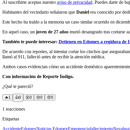
Al suscribirte aceptas nuestro
aviso de privacidad
. Puedes darte de ba
Habitantes del vecindario señalaron que
Daniel
era conocido por dedic
Este hecho ha traído a la memoria un caso similar ocurrido en diciem
En aquel caso, un
joven de 27 años
murió desangrado tras cortarse ac
También te puede interesar:
Detienen en Edomex a regidora de Ix
De acuerdo con reportes, al intentar cortar los cinchos que aseguraban
llamó al 911, falleció antes de recibir la atención médica.
Ambos casos evidencian cómo un accidente doméstico aparentemente men
Con información de Reporte Índigo.
¿Qué te pareció?
🔥
1
👍
0
😲
0
😢
0
😠
0
1
reacciones
Etiquetas
Accidente
Edomex
Noticias Edomex
Emergencia
fallecimiento
Nezahual