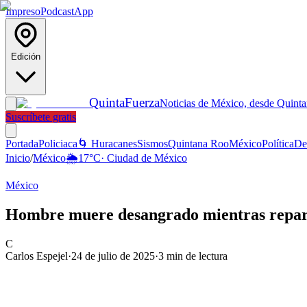
Impreso
Podcast
App
Edición
Quinta
Fuerza
Noticias de México, desde Quint
Suscríbete gratis
Portada
Policiaca
🌀 Huracanes
Sismos
Quintana Roo
México
Política
De
Inicio
/
México
🌦️
17
°C
·
Ciudad de México
México
Hombre muere desangrado mientras repar
C
Carlos Espejel
·
24 de julio de 2025
·
3
min de lectura