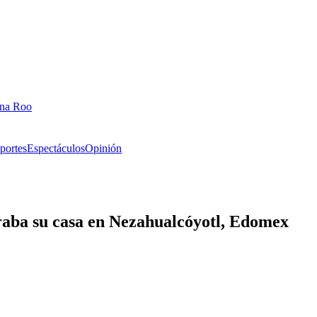
ana Roo
portes
Espectáculos
Opinión
aba su casa en Nezahualcóyotl, Edomex