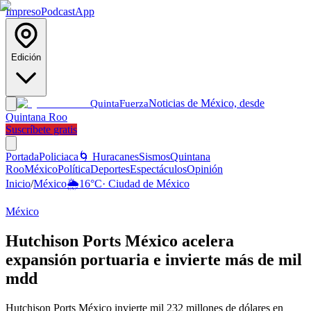
Impreso
Podcast
App
Edición
Noticias de México, desde
Quinta
Fuerza
Quintana Roo
Suscríbete gratis
Portada
Policiaca
🌀 Huracanes
Sismos
Quintana
Roo
México
Política
Deportes
Espectáculos
Opinión
Inicio
/
México
🌦️
16
°C
·
Ciudad de México
México
Hutchison Ports México acelera
expansión portuaria e invierte más de mil
mdd
Hutchison Ports México invierte mil 232 millones de dólares en