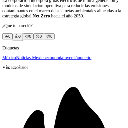
La corporación incorpora grúas eléctricas de última generación y
modelos de simulación operativa para reducir las emisiones
contaminantes en el marco de sus metas ambientales alineadas a la
estrategia global
Net Zero
hacia el año 2050.
¿Qué te pareció?
🔥
0
👍
0
😲
0
😢
0
😠
0
Etiquetas
México
Noticias México
economía
Inversión
puerto
Vía:
Excélsior