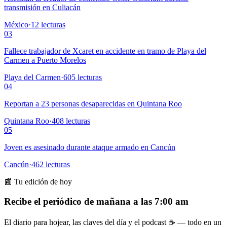
transmisión en Culiacán
México
·
12
lecturas
03
Fallece trabajador de Xcaret en accidente en tramo de Playa del
Carmen a Puerto Morelos
Playa del Carmen
·
605
lecturas
04
Reportan a 23 personas desaparecidas en Quintana Roo
Quintana Roo
·
408
lecturas
05
Joven es asesinado durante ataque armado en Cancún
Cancún
·
462
lecturas
📰 Tu edición de hoy
Recibe el periódico de mañana a las 7:00 am
El diario para hojear, las claves del día y el podcast ☕ — todo en un