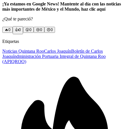
¡Ya estamos en Google News! Mantente al día con las noticias
más importantes de México y el Mundo, haz clic aquí
¿Qué te pareció?
🔥
0
👍
0
😲
0
😢
0
😠
0
Etiquetas
Noticias Quintana Roo
Carlos Joaquín
Boletín de Carlos
Joaquín
dministración Portuaria Integral de Quintana Roo
(APIQROO)