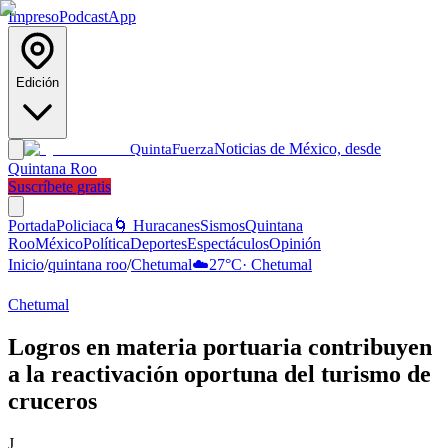
Impreso
Podcast
App
Edición
Noticias de México, desde
Quinta
Fuerza
Quintana Roo
Suscríbete gratis
Portada
Policiaca
🌀 Huracanes
Sismos
Quintana
Roo
México
Política
Deportes
Espectáculos
Opinión
Inicio
/
quintana roo
/
Chetumal
☁️
27
°C
·
Chetumal
Chetumal
Logros en materia portuaria contribuyen
a la reactivación oportuna del turismo de
cruceros
J