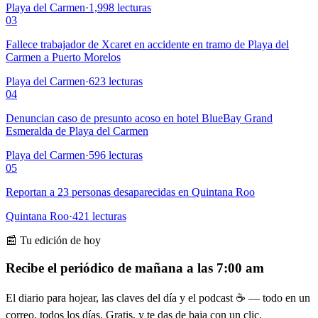
Playa del Carmen
·
1,998
lecturas
03
Fallece trabajador de Xcaret en accidente en tramo de Playa del
Carmen a Puerto Morelos
Playa del Carmen
·
623
lecturas
04
Denuncian caso de presunto acoso en hotel BlueBay Grand
Esmeralda de Playa del Carmen
Playa del Carmen
·
596
lecturas
05
Reportan a 23 personas desaparecidas en Quintana Roo
Quintana Roo
·
421
lecturas
📰 Tu edición de hoy
Recibe el periódico de mañana a las 7:00 am
El diario para hojear, las claves del día y el podcast ☕ — todo en un
correo, todos los días. Gratis, y te das de baja con un clic.