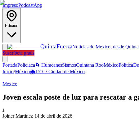
Impreso
Podcast
App
Edición
Quinta
Fuerza
Noticias de México, desde Quint
Suscríbete gratis
Portada
Policiaca
🌀 Huracanes
Sismos
Quintana Roo
México
Política
De
Inicio
/
México
🌦️
15
°C
·
Ciudad de México
México
Joven escala poste de luz para rescatar a 
J
Joiner Martínez
·
14 de abril de 2026