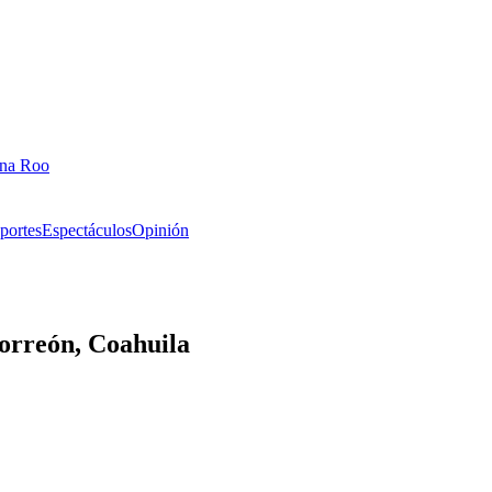
ana Roo
portes
Espectáculos
Opinión
Torreón, Coahuila