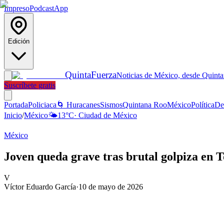
Impreso
Podcast
App
Edición
Quinta
Fuerza
Noticias de México, desde Quint
Suscríbete gratis
Portada
Policiaca
🌀 Huracanes
Sismos
Quintana Roo
México
Política
De
Inicio
/
México
🌤️
13
°C
·
Ciudad de México
México
Joven queda grave tras brutal golpiza en 
V
Víctor Eduardo García
·
10 de mayo de 2026