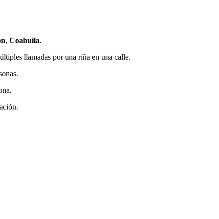
ón
,
Coahuila
.
tiples llamadas por una riña en una calle.
sonas.
ona.
uación.