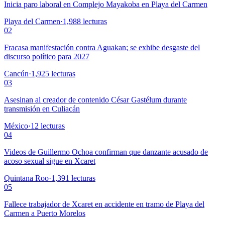
Inicia paro laboral en Complejo Mayakoba en Playa del Carmen
Playa del Carmen
·
1,988
lecturas
02
Fracasa manifestación contra Aguakan; se exhibe desgaste del
discurso político para 2027
Cancún
·
1,925
lecturas
03
Asesinan al creador de contenido César Gastélum durante
transmisión en Culiacán
México
·
12
lecturas
04
Videos de Guillermo Ochoa confirman que danzante acusado de
acoso sexual sigue en Xcaret
Quintana Roo
·
1,391
lecturas
05
Fallece trabajador de Xcaret en accidente en tramo de Playa del
Carmen a Puerto Morelos