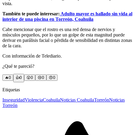
vista.
También te puede interesar:
Adulto mayor es hallado sin vida al
interior de una piscina en Torreón, Coahuila
Cabe mencionar que el rostro es una red densa de nervios y
músculos pequeños, por lo que un golpe de esta magnitud puede
derivar en parálisis facial o pérdida de sensibilidad en distintas zonas
de la cara.
Con información de Telediario.
¿Qué te pareció?
🔥
0
👍
0
😲
0
😢
0
😠
0
Etiquetas
Inseguridad
Violencia
Coahuila
Noticias Coahuila
Torreón
Noticias
Torreón