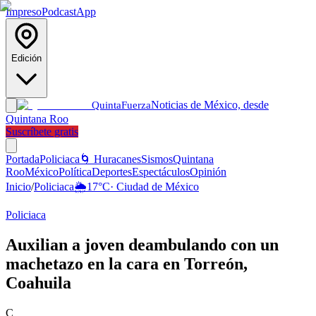
Impreso
Podcast
App
Edición
Noticias de México, desde
Quinta
Fuerza
Quintana Roo
Suscríbete gratis
Portada
Policiaca
🌀 Huracanes
Sismos
Quintana
Roo
México
Política
Deportes
Espectáculos
Opinión
Inicio
/
Policiaca
🌦️
17
°C
·
Ciudad de México
Policiaca
Auxilian a joven deambulando con un
machetazo en la cara en Torreón,
Coahuila
C