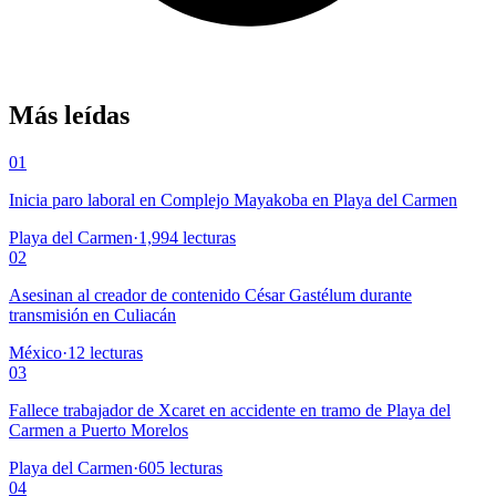
Más leídas
01
Inicia paro laboral en Complejo Mayakoba en Playa del Carmen
Playa del Carmen
·
1,994
lecturas
02
Asesinan al creador de contenido César Gastélum durante
transmisión en Culiacán
México
·
12
lecturas
03
Fallece trabajador de Xcaret en accidente en tramo de Playa del
Carmen a Puerto Morelos
Playa del Carmen
·
605
lecturas
04