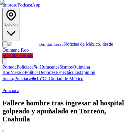
Impreso
Podcast
App
Edición
Noticias de México, desde
Quinta
Fuerza
Quintana Roo
Suscríbete gratis
Portada
Policiaca
🌀 Huracanes
Sismos
Quintana
Roo
México
Política
Deportes
Espectáculos
Opinión
Inicio
/
Policiaca
☁️
15
°C
·
Ciudad de México
Policiaca
Fallece hombre tras ingresar al hospital
golpeado y apuñalado en Torreón,
Coahuila
C