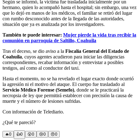
Según se informó, la víctima fue trasladada inicialmente por un
hermano, quien lo acompañó hasta el hospital; sin embargo, una vez
que lo dejó en manos de los médicos, el familiar se retiró del lugar
con rumbo desconocido antes de la llegada de las autoridades,
situación que ya es analizada por los investigadores.
También te puede interesar:
Mujer pierde la vida tras recibir la
comunión en parroquia de Saltillo, Coahuila
Tras el deceso, se dio aviso a la
Fiscalía General del Estado de
Coahuila
, cuyos agentes acudieron para iniciar las diligencias
correspondientes, recabar información y entrevistar a posibles
testigos, así como al conductor del taxi.
Hasta el momento, no se ha revelado el lugar exacto donde ocurrió
la agresión ni el motivo del ataque. El cuerpo fue trasladado al
Servicio Médico Forense
(Semefo)
, donde se le practicará la
necropsia de ley que permitirá establecer con precisión la causa de
muerte y el número de lesiones sufridas.
Con información de Telediario.
¿Qué te pareció?
🔥
0
👍
0
😲
0
😢
0
😠
0